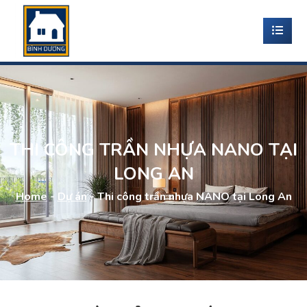
THI CÔNG TRẦN NHỰA NANO TẠI
LONG AN
Home
-
Dự án
-
Thi công trần nhựa NANO tại Long An