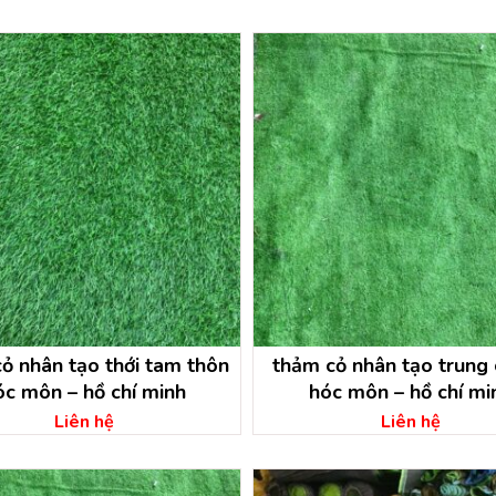
ỏ nhân tạo thới tam thôn
thảm cỏ nhân tạo trung
́c môn – hồ chí minh
hóc môn – hồ chí mi
Liên hệ
Liên hệ