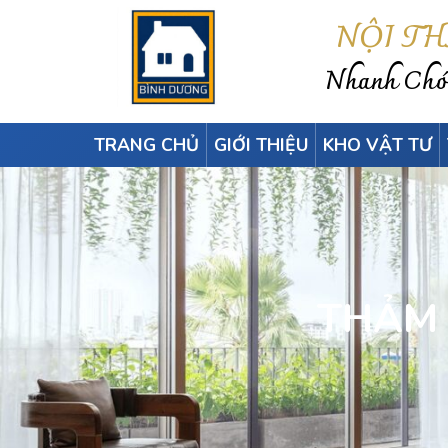
NỘI T
Nhanh Chón
TRANG CHỦ
GIỚI THIỆU
KHO VẬT TƯ
THẢM 