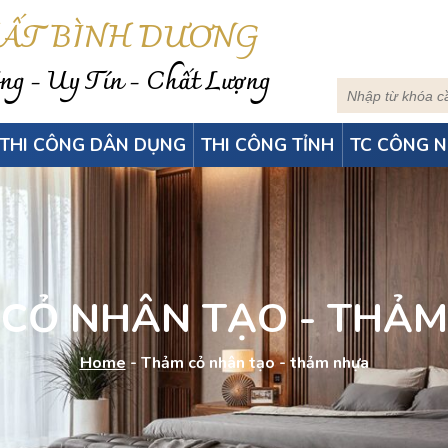
HẤT BÌNH DƯƠNG
g - Uy Tín - Chất Lượng
THI CÔNG DÂN DỤNG
THI CÔNG TỈNH
TC CÔNG N
CỎ NHÂN TẠO - THẢ
Home
-
Thảm cỏ nhân tạo - thảm nhựa