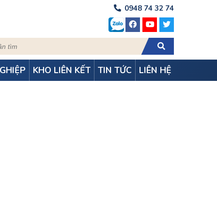
0948 74 32 74
GHIỆP
KHO LIÊN KẾT
TIN TỨC
LIÊN HỆ
M