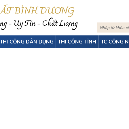
HẤT BÌNH DƯƠNG
g - Uy Tín - Chất Lượng
THI CÔNG DÂN DỤNG
THI CÔNG TỈNH
TC CÔNG N
LEN CHÂN TƯỜNG 7.5C
Home
-
Len chân tường 7.5cm