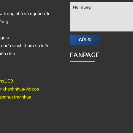
a trong nhà và ngoài trời
ương
rgola
 nhựa vinyl, thảm sự kiện
 uốn dẻo
FANPAGE
Mns1C9
nkhanhnhua/videos
annhuatrannhua