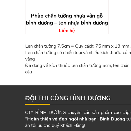
Phào chân tường nhựa vân gỗ
bình dương – len nhựa bình dương
Liên hệ
Len chân tường 7.5cm = Quy cách: 75 mm x 13 m
Len chân tường có nhiều loại và nhiều kích thước, có 
vàng
Đa dạng về kích thước. len chân tường 5cm, len chân
cầu
ĐỘI THI CÔNG BÌNH DƯƠNG
CTY BÌNH DƯƠNG chuyên các sản phẩm cao cấp,s
“Hoàn thiện vẻ đẹp ngôi nhà bạn”
Bình Dương
tự
án tối ưu cho quý Khách Hàng!