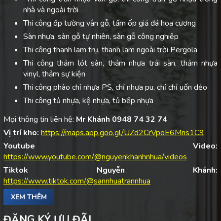
nhà và ngoài trời
Thi công ốp tường vân gỗ, tấm ốp giả đá hoa cương
Sàn nhựa, sàn gỗ tự nhiên, sàn gỗ công nghiệp
Thi công thanh lam trụ, thanh lam ngoài trời Pergola
Thi công thảm lót sàn, thảm nhựa trải sàn, thảm nhựa
vinyl, thảm sự kiện
Thi công phào chỉ nhựa PS, chỉ nhựa pu, chỉ chỉ uốn dẻo
Thi công tủ nhựa, kệ nhựa, tủ bếp nhựa
Mọi thông tin liên hệ:
Mr Khánh 0948 74 32 74
Vị trí kho:
https://maps.app.goo.gl/UZd2CrVpoE6Mns1C9
Youtube Video:
https://www.youtube.com/@nguyenkhanhnhua/videos
Tiktok Nguyễn Khánh:
https://www.tiktok.com/@sannhuatrannhua
XEM THÊM
ĐĂNG KÝ ƯU ĐÃI