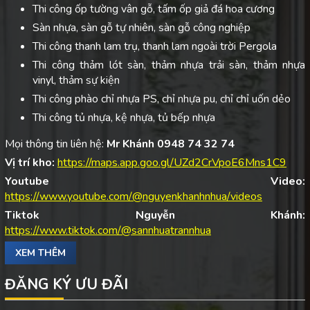
Thi công ốp tường vân gỗ, tấm ốp giả đá hoa cương
Sàn nhựa, sàn gỗ tự nhiên, sàn gỗ công nghiệp
Thi công thanh lam trụ, thanh lam ngoài trời Pergola
Thi công thảm lót sàn, thảm nhựa trải sàn, thảm nhựa
vinyl, thảm sự kiện
Thi công phào chỉ nhựa PS, chỉ nhựa pu, chỉ chỉ uốn dẻo
Thi công tủ nhựa, kệ nhựa, tủ bếp nhựa
Mọi thông tin liên hệ:
Mr Khánh 0948 74 32 74
Vị trí kho:
https://maps.app.goo.gl/UZd2CrVpoE6Mns1C9
Youtube Video:
https://www.youtube.com/@nguyenkhanhnhua/videos
Tiktok Nguyễn Khánh:
https://www.tiktok.com/@sannhuatrannhua
XEM THÊM
ĐĂNG KÝ ƯU ĐÃI