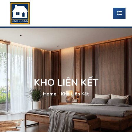
KHO LIÊN KẾT
Home
-
Kho Liên Kết