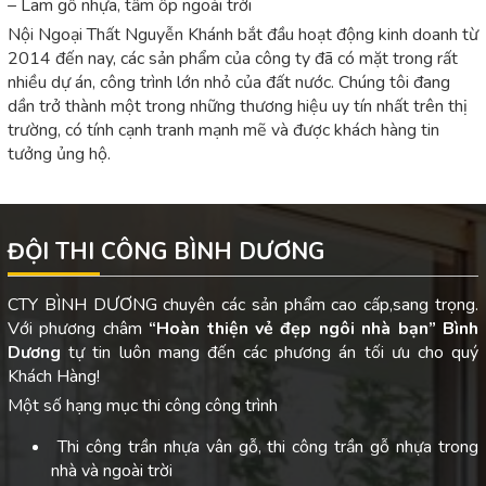
– Lam gỗ nhựa, tấm ốp ngoài trời
Nội Ngoại Thất Nguyễn Khánh bắt đầu hoạt động kinh doanh từ
2014 đến nay, các sản phẩm của công ty đã có mặt trong rất
nhiều dự án, công trình lớn nhỏ của đất nước. Chúng tôi đang
dần trở thành một trong những thương hiệu uy tín nhất trên thị
trường, có tính cạnh tranh mạnh mẽ và được khách hàng tin
tưởng ủng hộ.
ĐỘI THI CÔNG BÌNH DƯƠNG
CTY BÌNH DƯƠNG chuyên các sản phẩm cao cấp,sang trọng.
Với phương châm
“Hoàn thiện vẻ đẹp ngôi nhà bạn”
Bình
Dương
tự tin luôn mang đến các phương án tối ưu cho quý
Khách Hàng!
Một số hạng mục thi công công trình
Thi công trần nhựa vân gỗ, thi công trần gỗ nhựa trong
nhà và ngoài trời