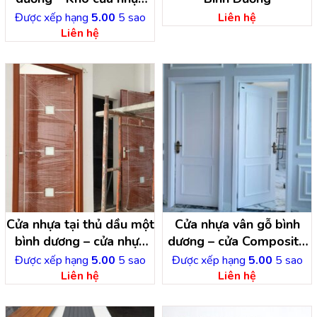
vân gỗ
Được xếp hạng
5.00
5 sao
Liên hệ
Liên hệ
Cửa nhựa tại thủ dầu một
Cửa nhựa vân gỗ bình
bình dương – cửa nhựa
dương – cửa Composite
vân gỗ ở tại bình dương
cao cấp
Được xếp hạng
5.00
5 sao
Được xếp hạng
5.00
5 sao
Liên hệ
Liên hệ