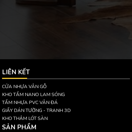
LIÊN KẾT
CỬA NHỰA VÂN GỖ
KHO TẤM NANO LAM SÓNG
TẤM NHỰA PVC VÂN ĐÁ
GIẤY DÁN TƯỜNG - TRANH 3D
KHO THẢM LÓT SÀN
SẢN PHẨM