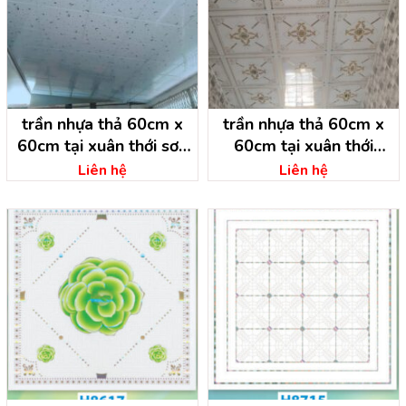
trần nhựa thả 60cm x
trần nhựa thả 60cm x
60cm tại xuân thới sơn
60cm tại xuân thới
hóc môn – bình dương
thượng hóc môn – hồ chí
Liên hệ
Liên hệ
minh