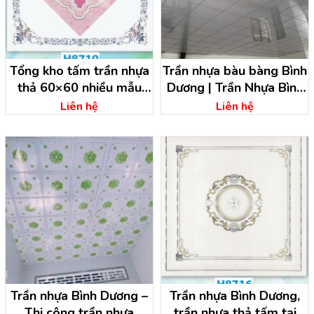
Tổng kho tấm trần nhựa
Trần nhựa bàu bàng Bình
thả 60×60 nhiều mẫu
Dương | Trần Nhựa Bình
đẹp
Dương
Liên hệ
Liên hệ
Trần nhựa Bình Dương –
Trần nhựa Bình Dương,
Thi công trần nhựa
trần nhựa thả tấm tại