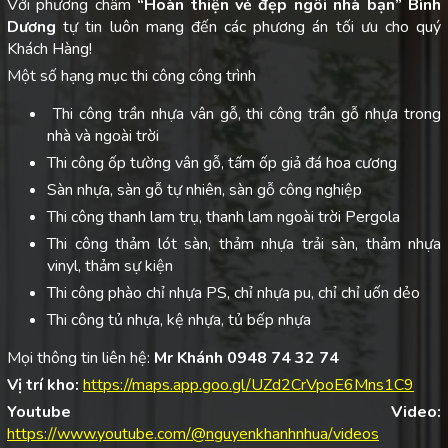
Với phương châm
“Hoàn thiện vẻ đẹp ngôi nhà bạn”
Bình
Dương
tự tin luôn mang đến các phương án tối ưu cho quý
Khách Hàng!
Một số hạng mục thi công công trình
Thi công trần nhựa vân gỗ, thi công trần gỗ nhựa trong
nhà và ngoài trời
Thi công ốp tường vân gỗ, tấm ốp giả đá hoa cương
Sàn nhựa, sàn gỗ tự nhiên, sàn gỗ công nghiệp
Thi công thanh lam trụ, thanh lam ngoài trời Pergola
Thi công thảm lót sàn, thảm nhựa trải sàn, thảm nhựa
vinyl, thảm sự kiện
Thi công phào chỉ nhựa PS, chỉ nhựa pu, chỉ chỉ uốn dẻo
Thi công tủ nhựa, kệ nhựa, tủ bếp nhựa
Mọi thông tin liên hệ:
Mr Khánh 0948 74 32 74
Vị trí kho:
https://maps.app.goo.gl/UZd2CrVpoE6Mns1C9
Youtube Video:
https://www.youtube.com/@nguyenkhanhnhua/videos