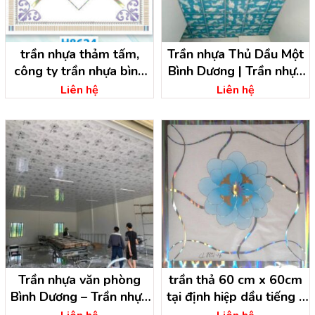
trần nhựa thảm tấm,
Trần nhựa Thủ Dầu Một
công ty trần nhựa bình
Bình Dương | Trần nhựa
dương
Bình Dương
Liên hệ
Liên hệ
Trần nhựa văn phòng
trần thả 60 cm x 60cm
Bình Dương – Trần nhựa
tại định hiệp dầu tiếng –
dĩ an bình dương
bình dương