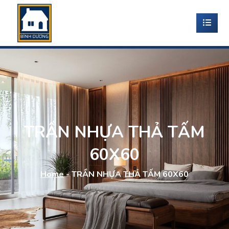
TRẦN NHỰA THẢ TẤM
60X60
Home
-
TRẦN NHỰA THẢ TẤM 60X60