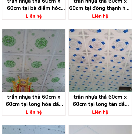
trần nhựa thả 60cm x
trần nhựa thả 60cm x
60cm tại bà điểm hóc
60cm tại đông thạnh hóc
môn – hồ chí minh
môn- hồ chí minh
Liên hệ
Liên hệ
trần nhựa thả 60cm x
trần nhựa thả 60cm x
60cm tại long hòa dầu
60cm tại long tân dầu
tiếng – bình dương
tiếng – bình dương
Liên hệ
Liên hệ