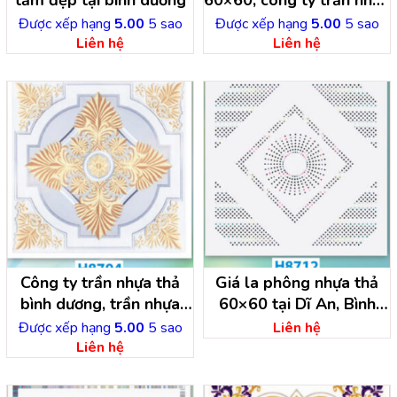
tấm đẹp tại bình dương
60×60, công ty trần nhựa
bình dương
Được xếp hạng
5.00
5 sao
Được xếp hạng
5.00
5 sao
Liên hệ
Liên hệ
Công ty trần nhựa thả
Giá la phông nhựa thả
bình dương, trần nhựa
60×60 tại Dĩ An, Bình
tấm vuông
Dương
Được xếp hạng
5.00
5 sao
Liên hệ
Liên hệ