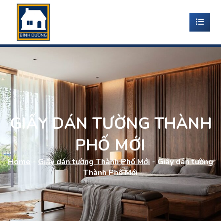
GIẤY DÁN TƯỜNG THÀNH
PHỐ MỚI
Home
-
Giấy dán tường Thành Phố Mới
-
Giấy dán tường
Thành Phố Mới