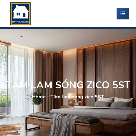
TẤM LAM SÓNG ZICO 5ST
Home
-
Tấm lam sóng zico 5ST