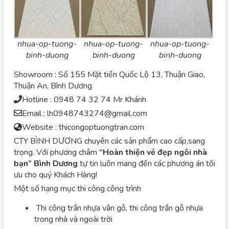
nhua-op-tuong-
nhua-op-tuong-
nhua-op-tuong-
binh-duong
binh-duong
binh-duong
Showroom : Số 155 Mặt tiền Quốc Lộ 13, Thuận Giao,
Thuận An, Bình Dương
Hotline : 0948 74 32 74 Mr Khánh
Email : lh0948743274@gmail.com
Website : thicongoptuongtran.com
CTY BÌNH DƯƠNG chuyên các sản phẩm cao cấp,sang
trọng. Với phương châm
“Hoàn thiện vẻ đẹp ngôi nhà
bạn”
Bình Dương
tự tin luôn mang đến các phương án tối
ưu cho quý Khách Hàng!
Một số hạng mục thi công công trình
Thi công trần nhựa vân gỗ, thi công trần gỗ nhựa
trong nhà và ngoài trời