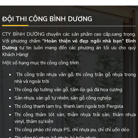
ĐỘI THI CÔNG BÌNH DƯƠNG
CTY BÌNH DƯƠNG chuyên các sản phẩm cao cấp,sang trọng.
Với phương châm
“Hoàn thiện vẻ đẹp ngôi nhà bạn”
Bình
Dương
tự tin luôn mang đến các phương án tối ưu cho quý
Khách Hàng!
Một số hạng mục thi công công trình
Thi công trần nhựa vân gỗ, thi công trần gỗ nhựa trong
nhà và ngoài trời
Thi công ốp tường vân gỗ, tấm ốp giả đá hoa cương
Sàn nhựa, sàn gỗ tự nhiên, sàn gỗ công nghiệp
Thi công thanh lam trụ, thanh lam ngoài trời Pergola
Thi công thảm lót sàn, thảm nhựa trải sàn, thảm nhựa
vinyl, thảm sự kiện
Thi công phào chỉ nhựa PS, chỉ nhựa pu, chỉ chỉ uốn dẻo
Thi công tủ nhựa, kệ nhựa, tủ bếp nhựa