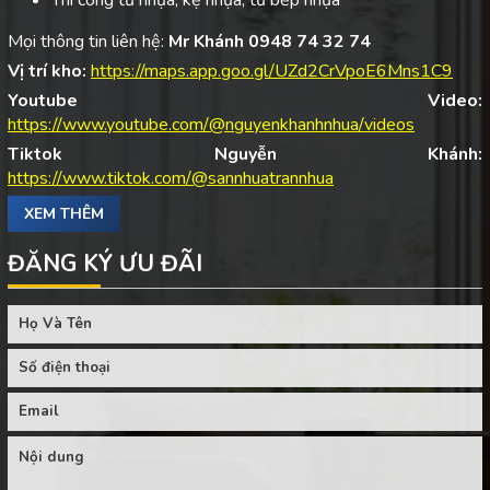
Mọi thông tin liên hệ:
Mr Khánh 0948 74 32 74
Vị trí kho:
https://maps.app.goo.gl/UZd2CrVpoE6Mns1C9
Youtube Video:
https://www.youtube.com/@nguyenkhanhnhua/videos
Tiktok Nguyễn Khánh:
https://www.tiktok.com/@sannhuatrannhua
XEM THÊM
ĐĂNG KÝ ƯU ĐÃI