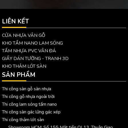
LIÊN KẾT
CỬA NHỰA VÂN GỖ
KHO TẤM NANO LAM SÓNG
TẤM NHỰA PVC VÂN ĐÁ
GIẤY DÁN TƯỜNG - TRANH 3D
KHO THẢM LÓT SÀN
SẢN PHẨM
Thi công sàn gỗ sàn nhựa
Thi công gỗ nhựa ngoài trời
Thi công lam sóng tấm nano
Thi công sàn gác lửng gác xép
Thi công thảm lót sàn
Showroom HCM: Số 155 Mặt tiền QL13, Thuận Giao,