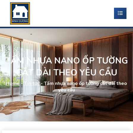
TẤM NHỰA NANO ỐP TƯỜNG
CẮT DÀI THEO YÊU CẦU
Home
-
Tin tức
-
Tấm nhựa nano ốp tường cắt dài theo
yêu cầu