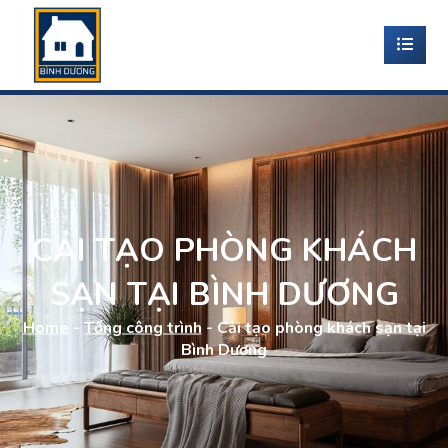
CẢI TẠO PHÒNG KHÁCH
SẠN TẠI BÌNH DƯƠNG
Home
-
Tổng công trình
-
Cải tạo phòng khách sạn tại
Bình Dương