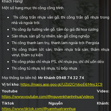
Khách Hàng!
Một số hạng mục thi công công trình
Thi công trần nhựa vân gỗ, thi công trần gỗ nhựa trong
nhà và ngoài trời
Thi công ốp tường vân gỗ, tấm ốp giả đá hoa cương
Sàn nhựa, sàn gỗ tự nhiên, sàn gỗ công nghiệp
Thi công thanh lam trụ, thanh lam ngoài trời Pergola
Thi công thảm lót sàn, thảm nhựa trải sàn, thảm nhựa
vinyl, thảm sự kiện
Thi công phào chỉ nhựa PS, chỉ nhựa pu, chỉ chỉ uốn dẻo
Thi công tủ nhựa, kệ nhựa, tủ bếp nhựa
Mọi thông tin liên hệ:
Mr Khánh 0948 74 32 74
Vị trí kho:
https://maps.app.goo.gl/UZd2CrVpoE6Mns1C9
Youtube Video:
https://www.youtube.com/@nguyenkhanhnhua/videos
Tiktok Nguyễn Khánh:
https://www.tiktok.com/@sannhuatrannhua