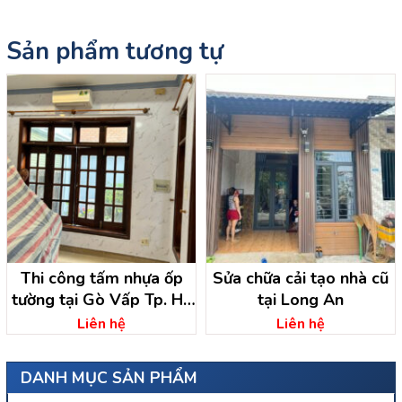
Sản phẩm tương tự
Thi công tấm nhựa ốp
Sửa chữa cải tạo nhà cũ
tường tại Gò Vấp Tp. Hồ
tại Long An
Chí Minh
Liên hệ
Liên hệ
DANH MỤC SẢN PHẨM