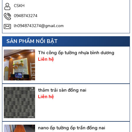
CSKH
0948743274
lh0948743274@gmail.com
SẢN PHẨM NỔI BẬT
Thi công ốp tường nhựa bình dương
Liên hệ
thảm trải sàn đồng nai
Liên hệ
nano ốp tường ốp trần đồng nai