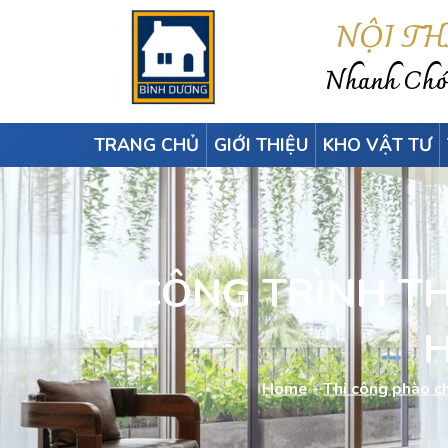
NỘI T
Nhanh Chón
TRANG CHỦ
GIỚI THIỆU
KHO VẬT TƯ
CÔNG TRÌNH TH
H
Home
-
Thi công phào c