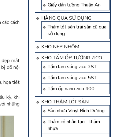
Giấy dán tường Thuận An
HÀNG QUA SỬ DỤNG
n các cách
Thảm lót sàn trải sàn cũ qua
sử dụng
KHO NẸP NHÔM
KHO TẤM ỐP TƯỜNG ZICO
m đẹp mắt
Tấm lam sóng zico 3ST
 bị đồ nội
Tấm lam sóng zico 5ST
, họa tiết
Tấm ốp nano zico 400
ầu kỳ, khi
KHO THẢM LÓT SÀN
 với những
Sàn nhựa Vinyl Bình Dương
Thảm cỏ nhân tạo - thảm
nhựa