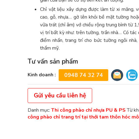
gian của bạn sẽ có sự liên kết ấn tượng.
Chỉ vật liệu xây dựng được làm từ xi măng, v
cao, gỗ, nhựa… gờ lên khỏi bề mặt tường ho
vữa trát (chỉ âm) vớ chiều rộng trung bình từ 1
vị trí bất kỳ như: trên tường, trần nhà… Có tác
điểm nhấn, trang trí cho bức tường ngôi nhà,
thẩm mỹ.
Tư vấn sản phẩm
Kinh doanh :
0948 74 32 74
Gửi yêu cầu liên hệ
Danh mục:
Thi công phào chỉ nhựa PU & PS
Từ kh
công phào chỉ trang trí tại thới tam thôn hóc m