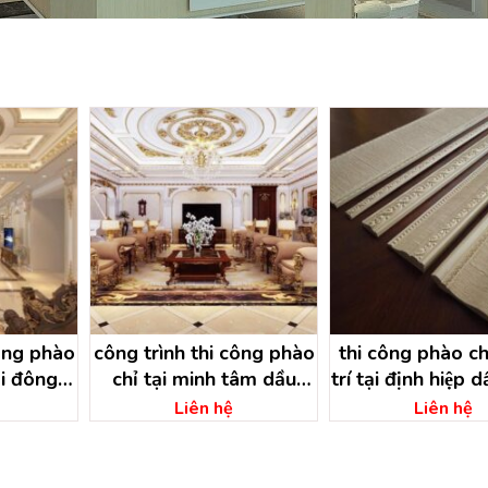
ông phào
công trình thi công phào
thi công phào ch
ại đông
chỉ tại minh tâm dầu
trí tại định hiệp d
 hồ chí
tiếng – bình dương
– bình dươ
Liên hệ
Liên hệ