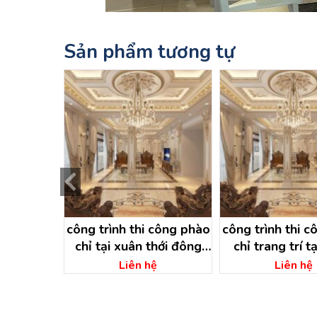
Sản phẩm tương tự
chỉ trang
công trình thi công phào
công trình thi c
dầu tiếng –
chỉ tại xuân thới đông
chỉ trang trí t
ơng
hóc môn – hồ chí minh
thạnh hóc môn –
ệ
Liên hệ
Liên hệ
minh