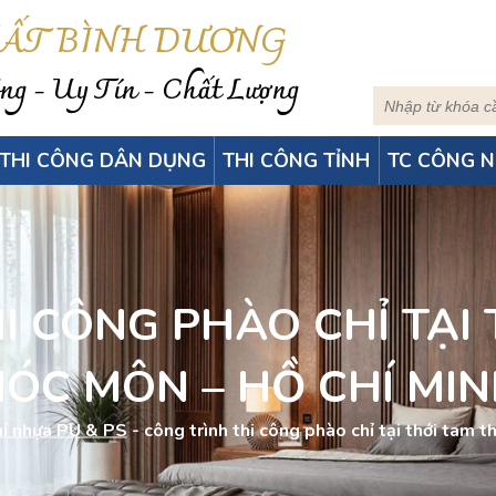
HẤT BÌNH DƯƠNG
g - Uy Tín - Chất Lượng
THI CÔNG DÂN DỤNG
THI CÔNG TỈNH
TC CÔNG N
I CÔNG PHÀO CHỈ TẠI
ÓC MÔN – HỒ CHÍ MI
hỉ nhựa PU & PS
-
công trình thi công phào chỉ tại thới tam 