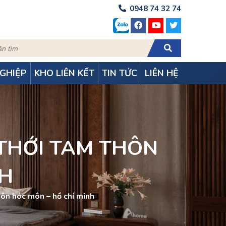
0948 74 32 74
GHIỆP
KHO LIÊN KẾT
TIN TỨC
LIÊN HỆ
 THỚI TAM THÔN
NH
thôn hóc môn – hồ chí minh