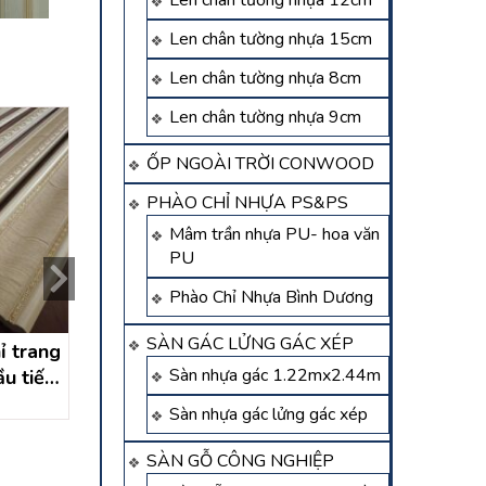
Len chân tường nhựa 12cm
Len chân tường nhựa 15cm
Len chân tường nhựa 8cm
Len chân tường nhựa 9cm
ỐP NGOÀI TRỜI CONWOOD
PHÀO CHỈ NHỰA PS&PS
Mâm trần nhựa PU- hoa văn
PU
Phào Chỉ Nhựa Bình Dương
SÀN GÁC LỬNG GÁC XÉP
ỉ trang
công trình thi công phào
công trình thi côn
Sàn nhựa gác 1.22mx2.44m
ầu tiếng
chỉ trang trí tại trung
chỉ tại xuân thới 
ng
chánh hóc môn- hồ chí
môn – hồ chí 
Liên hệ
Liên hệ
Sàn nhựa gác lửng gác xép
minh
SÀN GỖ CÔNG NGHIỆP