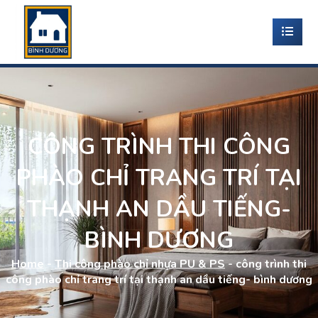
CÔNG TRÌNH THI CÔNG
PHÀO CHỈ TRANG TRÍ TẠI
THẠNH AN DẦU TIẾNG-
BÌNH DƯƠNG
Home
-
Thi công phào chỉ nhựa PU & PS
-
công trình thi
công phào chỉ trang trí tại thạnh an dầu tiếng- bình dương