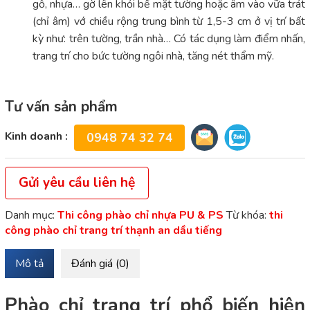
gỗ, nhựa… gờ lên khỏi bề mặt tường hoặc âm vào vữa trát
(chỉ âm) vớ chiều rộng trung bình từ 1,5-3 cm ở vị trí bất
kỳ như: trên tường, trần nhà… Có tác dụng làm điểm nhấn,
trang trí cho bức tường ngôi nhà, tăng nét thẩm mỹ.
Tư vấn sản phẩm
Kinh doanh :
0948 74 32 74
Gửi yêu cầu liên hệ
Danh mục:
Thi công phào chỉ nhựa PU & PS
Từ khóa:
thi
công phào chỉ trang trí thạnh an dầu tiếng
Mô tả
Đánh giá (0)
Phào chỉ trang trí phổ biến hiện