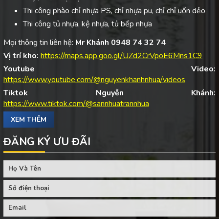
Thi công phào chỉ nhựa PS, chỉ nhựa pu, chỉ chỉ uốn dẻo
Thi công tủ nhựa, kệ nhựa, tủ bếp nhựa
Mọi thông tin liên hệ:
Mr Khánh 0948 74 32 74
Vị trí kho:
https://maps.app.goo.gl/UZd2CrVpoE6Mns1C9
Youtube Video:
https://www.youtube.com/@nguyenkhanhnhua/videos
Tiktok Nguyễn Khánh:
https://www.tiktok.com/@sannhuatrannhua
XEM THÊM
ĐĂNG KÝ ƯU ĐÃI