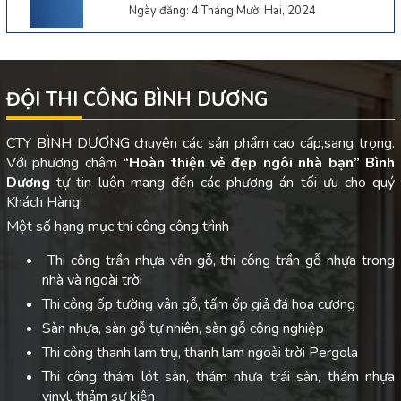
Ngày đăng: 4 Tháng Mười Hai, 2024
ĐỘI THI CÔNG BÌNH DƯƠNG
CTY BÌNH DƯƠNG chuyên các sản phẩm cao cấp,sang trọng.
Với phương châm
“Hoàn thiện vẻ đẹp ngôi nhà bạn”
Bình
Dương
tự tin luôn mang đến các phương án tối ưu cho quý
Khách Hàng!
Một số hạng mục thi công công trình
Thi công trần nhựa vân gỗ, thi công trần gỗ nhựa trong
nhà và ngoài trời
Thi công ốp tường vân gỗ, tấm ốp giả đá hoa cương
Sàn nhựa, sàn gỗ tự nhiên, sàn gỗ công nghiệp
Thi công thanh lam trụ, thanh lam ngoài trời Pergola
Thi công thảm lót sàn, thảm nhựa trải sàn, thảm nhựa
vinyl, thảm sự kiện