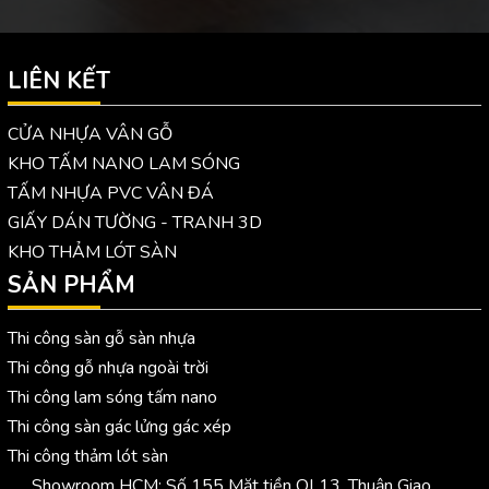
LIÊN KẾT
CỬA NHỰA VÂN GỖ
KHO TẤM NANO LAM SÓNG
TẤM NHỰA PVC VÂN ĐÁ
GIẤY DÁN TƯỜNG - TRANH 3D
KHO THẢM LÓT SÀN
SẢN PHẨM
Thi công sàn gỗ sàn nhựa
Thi công gỗ nhựa ngoài trời
Thi công lam sóng tấm nano
Thi công sàn gác lửng gác xép
Thi công thảm lót sàn
Showroom HCM: Số 155 Mặt tiền QL13, Thuận Giao,