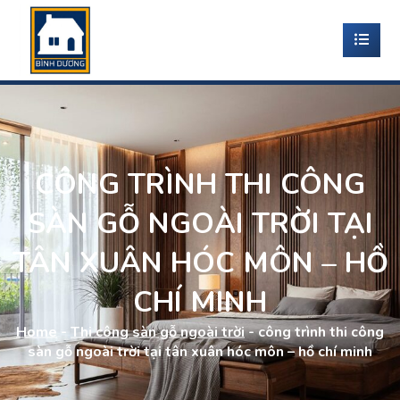
CÔNG TRÌNH THI CÔNG
SÀN GỖ NGOÀI TRỜI TẠI
TÂN XUÂN HÓC MÔN – HỒ
CHÍ MINH
Home
-
Thi công sàn gỗ ngoài trời
-
công trình thi công
sàn gỗ ngoài trời tại tân xuân hóc môn – hồ chí minh