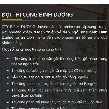
ĐỘI THI CÔNG BÌNH DƯƠNG
CTY BÌNH DƯƠNG chuyên các sản phẩm cao cấp,sang trọng.
Với phương châm
“Hoàn thiện vẻ đẹp ngôi nhà bạn”
Bình
Dương
tự tin luôn mang đến các phương án tối ưu cho quý
Khách Hàng!
Một số hạng mục thi công công trình
Thi công trần nhựa vân gỗ, thi công trần gỗ nhựa trong
nhà và ngoài trời
Thi công ốp tường vân gỗ, tấm ốp giả đá hoa cương
Sàn nhựa, sàn gỗ tự nhiên, sàn gỗ công nghiệp
Thi công thanh lam trụ, thanh lam ngoài trời Pergola
Thi công thảm lót sàn, thảm nhựa trải sàn, thảm nhựa
vinyl, thảm sự kiện
Thi công phào chỉ nhựa PS, chỉ nhựa pu, chỉ chỉ uốn dẻo
Thi công tủ nhựa, kệ nhựa, tủ bếp nhựa