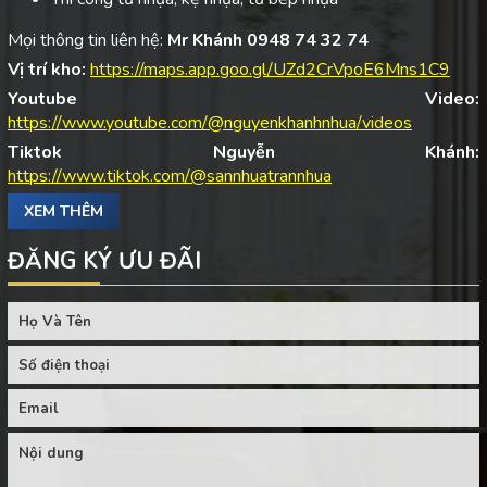
Mọi thông tin liên hệ:
Mr Khánh 0948 74 32 74
Vị trí kho:
https://maps.app.goo.gl/UZd2CrVpoE6Mns1C9
Youtube Video:
https://www.youtube.com/@nguyenkhanhnhua/videos
Tiktok Nguyễn Khánh:
https://www.tiktok.com/@sannhuatrannhua
XEM THÊM
ĐĂNG KÝ ƯU ĐÃI