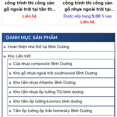
công trình thi công sàn
công trình thi công sàn
gỗ ngoài trời tại tân thới
gỗ nhựa ngoài trời tại
nhị hóc môn- hồ chí minh
định an dầu tiếng – bình
Liên hệ
Được xếp hạng
5.00
5 sao
dương
Liên hệ
DANH MỤC SẢN PHẨM
Hoàn thiện nhà thô tại Bình Dương
Kho Liên Kết
Cửa nhựa composite Bình Dương
Kho gỗ nhựa ngoài trời southwood Bình Dương
Kho tấm nhựa Atlantis Bình Dương
Kho tấm nhựa ốp tường TGI bình dương
Kho tấm ốp tường kosmos bình dương
Tấm ốp tường ốp trần homesky Bình Dương