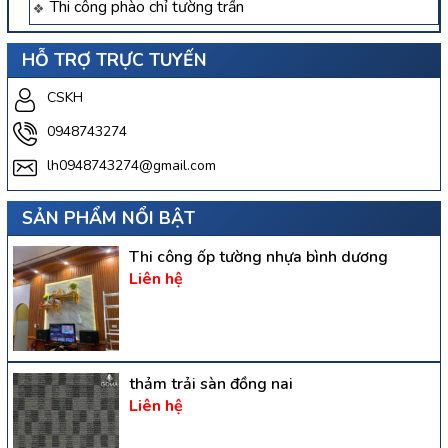
Thi công phào chỉ tường trần
HỖ TRỢ TRỰC TUYẾN
CSKH
0948743274
lh0948743274@gmail.com
SẢN PHẨM NỔI BẬT
Thi công ốp tường nhựa bình dương
Liên hệ
thảm trải sàn đồng nai
Liên hệ