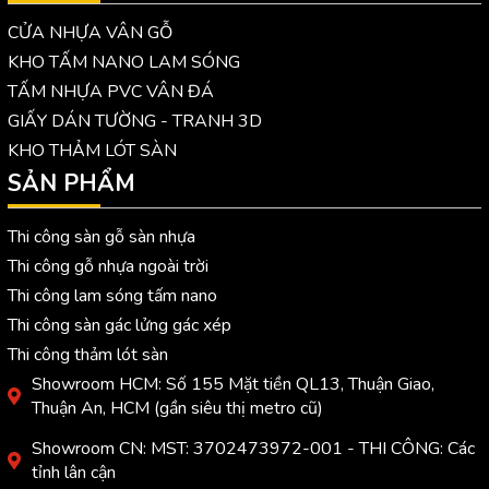
CỬA NHỰA VÂN GỖ
KHO TẤM NANO LAM SÓNG
TẤM NHỰA PVC VÂN ĐÁ
GIẤY DÁN TƯỜNG - TRANH 3D
KHO THẢM LÓT SÀN
SẢN PHẨM
Thi công sàn gỗ sàn nhựa
Thi công gỗ nhựa ngoài trời
Thi công lam sóng tấm nano
Thi công sàn gác lửng gác xép
Thi công thảm lót sàn
Showroom HCM: Số 155 Mặt tiền QL13, Thuận Giao,
Thuận An, HCM (gần siêu thị metro cũ)
Showroom CN: MST: 3702473972-001 - THI CÔNG: Các
tỉnh lân cận