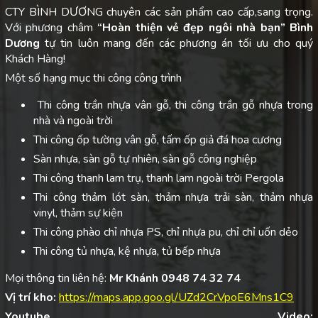
CTY BÌNH DƯƠNG chuyên các sản phẩm cao cấp,sang trọng.
Với phương châm
“Hoàn thiện vẻ đẹp ngôi nhà bạn”
Bình
Dương
tự tin luôn mang đến các phương án tối ưu cho quý
Khách Hàng!
Một số hạng mục thi công công trình
Thi công trần nhựa vân gỗ, thi công trần gỗ nhựa trong
nhà và ngoài trời
Thi công ốp tường vân gỗ, tấm ốp giả đá hoa cương
Sàn nhựa, sàn gỗ tự nhiên, sàn gỗ công nghiệp
Thi công thanh lam trụ, thanh lam ngoài trời Pergola
Thi công thảm lót sàn, thảm nhựa trải sàn, thảm nhựa
vinyl, thảm sự kiện
Thi công phào chỉ nhựa PS, chỉ nhựa pu, chỉ chỉ uốn dẻo
Thi công tủ nhựa, kệ nhựa, tủ bếp nhựa
Mọi thông tin liên hệ:
Mr Khánh 0948 74 32 74
Vị trí kho:
https://maps.app.goo.gl/UZd2CrVpoE6Mns1C9
Youtube Video: