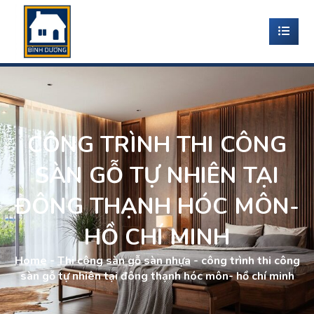
CÔNG TRÌNH THI CÔNG
SÀN GỖ TỰ NHIÊN TẠI
ĐÔNG THẠNH HÓC MÔN-
HỒ CHÍ MINH
Home
-
Thi công sàn gỗ sàn nhựa
-
công trình thi công
sàn gỗ tự nhiên tại đông thạnh hóc môn- hồ chí minh