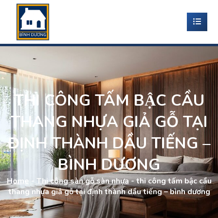
THI CÔNG TẤM BẬC CẦU
THANG NHỰA GIẢ GỖ TẠI
ĐỊNH THÀNH DẦU TIẾNG –
BÌNH DƯƠNG
Home
-
Thi công sàn gỗ sàn nhựa
-
thi công tấm bậc cầu
thang nhựa giả gỗ tại định thành dầu tiếng – bình dương