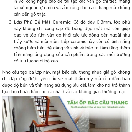
in với công nghệ cao để tái tạo các vân gỗ chi tiết, mang
lại vẻ ngoài tự nhiên và ấm cúng cho cầu thang mà không
cần đến gỗ thật.
Lớp Phủ Bề Mặt Ceramic
: Có độ dày 0.3mm, lớp phủ
này không chỉ cung cấp độ bóng đẹp mắt mà còn giúp
bảo vệ lớp flim vân gỗ khỏi các tác động bên ngoài như
trầy xước và mài mòn. Lớp ceramic này còn có tính năng
chống bám bẩn, dễ dàng vệ sinh và bảo trì, làm tăng thêm
tính năng ứng dụng của sản phẩm trong các môi trường
có lưu lượng đi bộ cao.
Nhờ cấu tạo ba lớp này, mặt bậc cầu thang nhựa giả gỗ không
chỉ đáp ứng được yêu cầu về mặt thẩm mỹ mà còn đảm bảo
được độ bền và tính năng sử dụng lâu dài, làm cho nó trở thành
lựa chọn hoàn hảo cho cả nhà ở và các không gian thương mại.