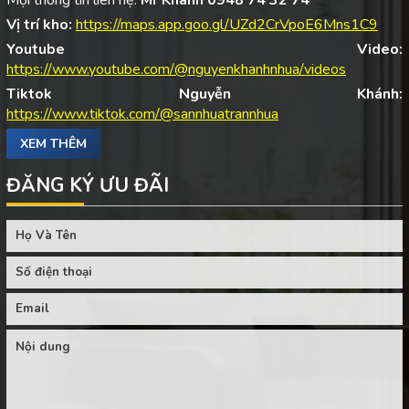
Vị trí kho:
https://maps.app.goo.gl/UZd2CrVpoE6Mns1C9
Youtube Video:
https://www.youtube.com/@nguyenkhanhnhua/videos
Tiktok Nguyễn Khánh:
https://www.tiktok.com/@sannhuatrannhua
XEM THÊM
ĐĂNG KÝ ƯU ĐÃI