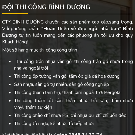
ĐỘI THI CÔNG BÌNH DƯƠNG
CTY BÌNH DƯƠNG chuyên các sản phẩm cao cấp,sang trọng.
Với phương châm
“Hoàn thiện vẻ đẹp ngôi nhà bạn”
Bình
Dương
tự tin luôn mang đến các phương án tối ưu cho quý
Khách Hàng!
Một số hạng mục thi công công trình
Thi công trần nhựa vân gỗ, thi công trần gỗ nhựa trong
nhà và ngoài trời
Thi công ốp tường vân gỗ, tấm ốp giả đá hoa cương
Sàn nhựa, sàn gỗ tự nhiên, sàn gỗ công nghiệp
Thi công thanh lam trụ, thanh lam ngoài trời Pergola
Thi công thảm lót sàn, thảm nhựa trải sàn, thảm nhựa
vinyl, thảm sự kiện
Thi công phào chỉ nhựa PS, chỉ nhựa pu, chỉ chỉ uốn dẻo
Thi công tủ nhựa, kệ nhựa, tủ bếp nhựa
Mọi thông tin liên hệ:
Mr Khánh 0948 74 32 74