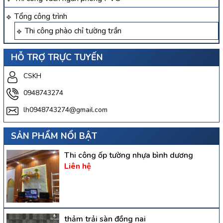
Tổng công trình
Thi công phào chỉ tường trần
HỖ TRỢ TRỰC TUYẾN
CSKH
0948743274
lh0948743274@gmail.com
SẢN PHẨM NỔI BẬT
Thi công ốp tường nhựa bình dương
Liên hệ
thảm trải sàn đồng nai