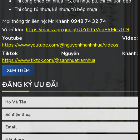
Thi công phào chỉ nhựa PS, chỉ nhựa pu, chỉ chỉ uốn dẻo
Thi công tủ nhựa, kệ nhựa, tủ bếp nhựa
Mọi thông tin liên hệ:
Mr Khánh 0948 74 32 74
Vị trí kho:
https://maps.app.goo.gl/UZd2CrVpoE6Mns1C9
Youtube Video:
https://www.youtube.com/@nguyenkhanhnhua/videos
Tiktok Nguyễn Khánh:
https://www.tiktok.com/@sannhuatrannhua
XEM THÊM
ĐĂNG KÝ ƯU ĐÃI