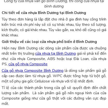
Công ty cửa nhựa vân gỗ Bình Dương, thi công cửa nhựa tại
bình dương
Chi tiết về cửa nhựa Bình Dương tại Bình Dương
Tùy theo đơn hàng là lắp đặt cho nhà ở gia đình hay công trình
kiến trúc mà chi phí này sẽ có sự khác nhau, tùy theo số lượng,
kích thước, có giá khác nhau. Tùy vào gần, xa, khó dễ cũng có giá
khác nhau.
Giới thiệu về các loại cửa nhựa phổ biến ở Bình Dương
Hiện nay Bình Dương các dòng sản phẩm cửa được ưa chuộng
nhất trên thị trường
cửa nhựa tại Bình Dương
giá rẻ phải kể đến
như: cửa nhựa Composite, ABS hoặc loại Đài Loan, cửa nhựa
PS,
cửa gỗ nhựa Composite
Cửa gỗ nhựa Composite Bình Dương
là dòng sản phẩm giả gỗ
cấp cao được làm từ nhựa gỗ. WPC được tổng hợp từ bột gỗ,
một số phụ gia gốc Cellulose và nhựa với tỉ lệ nhất định.
Tỉ lệ của các thành phần trong cửa gỗ sẽ quyết định đến chất
lượng sản phẩm. Là sản phẩm giả gỗ nên ngoại hình của cửa
Composite giống như cửa gỗ thật với các đường vân cực đẹp
mắt.