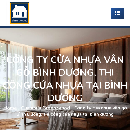
CÔNG TY CỬA NHỰA VÂN
GỖ BÌNH DƯƠNG, THI
CÔNG CỬA NHỰA TẠI BÌNH
DƯƠNG
Home
-
Cửa nhựa Green wood
-
Công ty cửa nhựa vân gỗ
Bình Dương, thi công cửa nhựa tại bình dương