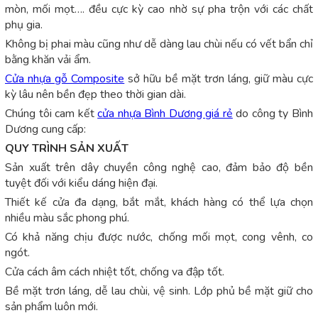
mòn, mối mọt…. đều cực kỳ cao nhờ sự pha trộn với các chất
phụ gia.
Không bị phai màu cũng như dễ dàng lau chùi nếu có vết bẩn chỉ
bằng khăn vải ẩm.
Cửa nhựa gỗ Composite
sở hữu bề mặt trơn láng, giữ màu cực
kỳ lâu nên bền đẹp theo thời gian dài.
Chúng tôi cam kết
cửa nhựa Bình Dương giá rẻ
do công ty Bình
Dương cung cấp:
QUY TRÌNH SẢN XUẤT
Sản xuất trên dây chuyền công nghệ cao, đảm bảo độ bền
tuyệt đối với kiểu dáng hiện đại.
Thiết kế cửa đa dạng, bắt mắt, khách hàng có thể lựa chọn
nhiều màu sắc phong phú.
Có khả năng chịu được nước, chống mối mọt, cong vênh, co
ngót.
Cửa cách âm cách nhiệt tốt, chống va đập tốt.
Bề mặt trơn láng, dễ lau chùi, vệ sinh. Lớp phủ bề mặt giữ cho
sản phẩm luôn mới.