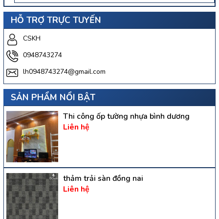
HỖ TRỢ TRỰC TUYẾN
CSKH
0948743274
lh0948743274@gmail.com
SẢN PHẨM NỔI BẬT
Thi công ốp tường nhựa bình dương
Liên hệ
thảm trải sàn đồng nai
Liên hệ