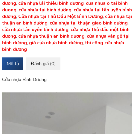
dương
,
cửa nhựa lái thiêu bình dương
,
cua nhua o tai binh
duong
,
cửa nhựa tại bình dương
,
cửa nhựa tại tân uyên bình
dương
,
Cửa nhựa tại Thủ Dầu Một Bình Dương
,
cửa nhựa tại
thuận an bình dương
,
cửa nhựa tại thuận giao bình dương
,
cửa nhựa tân uyên bình dương
,
cửa nhựa thủ dầu một bình
dương
,
cửa nhựa thuận an bình dương
,
cửa nhựa vân gỗ tại
bình dương
,
giá cửa nhựa bình dương
,
thi công cửa nhựa
bình dương
Mô tả
Đánh giá (0)
Cửa nhựa Bình Dương