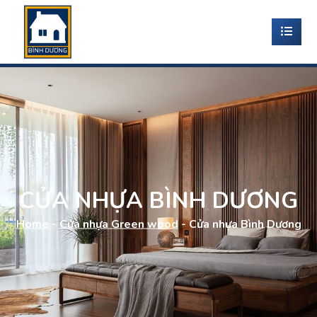
CỬA NHỰA BÌNH DƯƠNG
Home
-
Cửa nhựa Green wood
-
Cửa nhựa Bình Dương