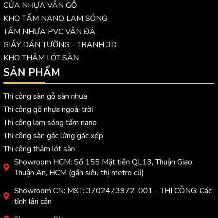
CỬA NHỰA VÂN GỖ
KHO TẤM NANO LAM SÓNG
TẤM NHỰA PVC VÂN ĐÁ
GIẤY DÁN TƯỜNG - TRANH 3D
KHO THẢM LÓT SÀN
SẢN PHẨM
Thi công sàn gỗ sàn nhựa
Thi công gỗ nhựa ngoài trời
Thi công lam sóng tấm nano
Thi công sàn gác lửng gác xép
Thi công thảm lót sàn
Showroom HCM: Số 155 Mặt tiền QL13, Thuận Giao,
Thuận An, HCM (gần siêu thị metro cũ)
Showroom CN: MST: 3702473972-001 - THI CÔNG: Các
tỉnh lân cận