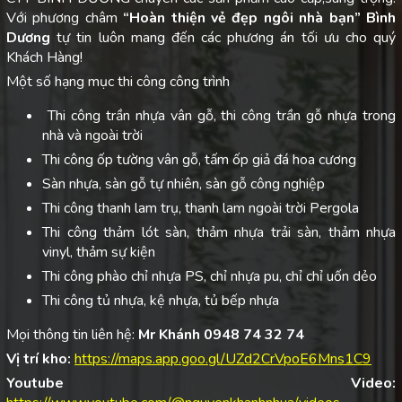
Với phương châm
“Hoàn thiện vẻ đẹp ngôi nhà bạn”
Bình
Dương
tự tin luôn mang đến các phương án tối ưu cho quý
Khách Hàng!
Một số hạng mục thi công công trình
Thi công trần nhựa vân gỗ, thi công trần gỗ nhựa trong
nhà và ngoài trời
Thi công ốp tường vân gỗ, tấm ốp giả đá hoa cương
Sàn nhựa, sàn gỗ tự nhiên, sàn gỗ công nghiệp
Thi công thanh lam trụ, thanh lam ngoài trời Pergola
Thi công thảm lót sàn, thảm nhựa trải sàn, thảm nhựa
vinyl, thảm sự kiện
Thi công phào chỉ nhựa PS, chỉ nhựa pu, chỉ chỉ uốn dẻo
Thi công tủ nhựa, kệ nhựa, tủ bếp nhựa
Mọi thông tin liên hệ:
Mr Khánh 0948 74 32 74
Vị trí kho:
https://maps.app.goo.gl/UZd2CrVpoE6Mns1C9
Youtube Video: