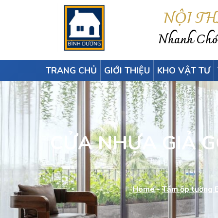
NỘI T
Nhanh Chón
TRANG CHỦ
GIỚI THIỆU
KHO VẬT TƯ
CỬA NHỰA GIẢ G
Home
-
Tấm ốp tường 