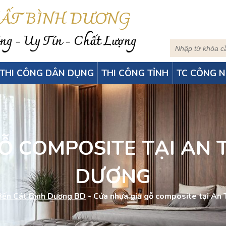
HẤT BÌNH DƯƠNG
g - Uy Tín - Chất Lượng
THI CÔNG DÂN DỤNG
THI CÔNG TỈNH
TC CÔNG N
Ỗ COMPOSITE TẠI AN T
DƯƠNG
Bến Cát Bình Dương BD
-
Cửa nhựa giả gỗ composite tại An