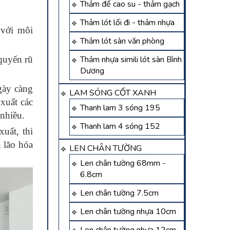
Thảm đế cao su - thảm gạch
Thảm lót lối đi - thảm nhựa
 với môi
Thảm lót sàn văn phòng
quyến rũ
Thảm nhựa simili lót sàn Bình
Dương
gày càng
LAM SÓNG CỐT XANH
xuất các
Thanh lam 3 sóng 195
 nhiều.
Thanh lam 4 sóng 152
uất, thi
n lão hóa
LEN CHÂN TƯỜNG
Len chân tường 68mm -
6.8cm
Len chân tường 7.5cm
Len chân tường nhựa 10cm