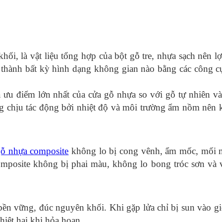
i, là vật liệu tổng hợp của bột gỗ tre, nhựa sạch nên lợ
h thành bất kỳ hình dạng không gian nào bằng các công cụ
 ưu điểm lớn nhất của cửa gỗ nhựa so với gỗ tự nhiên và 
ng chịu tác động bởi nhiệt độ và môi trường ẩm nồm nên 
gỗ nhựa composite
không lo bị cong vênh, ẩm mốc, mối 
omposite không bị phai màu, không lo bong tróc sơn và 
, bền vững, đúc nguyên khối. Khi gặp lửa chỉ bị sun vào 
hiệt hại khi hỏa hoạn