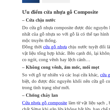
Ưu điểm cửa nhựa gỗ Composite
– Cửa chịu nước
Do cửa gỗ nhựa composite được đúc nguyên khố
nhất của gỗ nhựa so với gỗ là có thể tạo hìn
mộc truyền thống.
Đồng thời
cửa gỗ nhựa
chịu nước tuyệt đối là
vật liệu tổng hợp khác. Bên cạnh đó, lại khô
co ngót, cong vênh hay lệch cánh…
– Không cong vênh, ẩm mốc, mối mọt
So với gỗ tự nhiên và các loại cửa khác,
cửa 
biệt, do được đúc nguyên khối nên cửa gỗ c
trong tình trạng như mới.
– Chống cháy lan
Cửa nhựa gỗ composite
làm từ vật liệu sạch 
chất Sừng khi gặp lửa không bắt lửa, hạn chế t