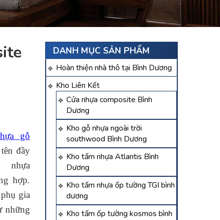
ite
DANH MỤC SẢN PHẨM
Hoàn thiện nhà thô tại Bình Dương
Kho Liên Kết
Cửa nhựa composite Bình
Dương
Kho gỗ nhựa ngoài trời
nhựa gỗ
southwood Bình Dương
 tên đầy
Kho tấm nhựa Atlantis Bình
ỗ nhựa
Dương
ổng hợp.
Kho tấm nhựa ốp tường TGI bình
 phụ gia
dương
hư những
Kho tấm ốp tường kosmos bình