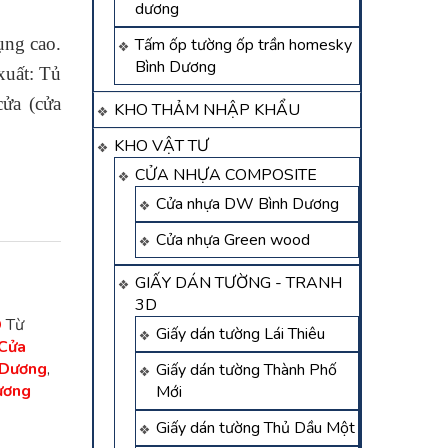
dương
ụng cao.
Tấm ốp tường ốp trần homesky
Bình Dương
xuất: Tủ
cửa (cửa
KHO THẢM NHẬP KHẨU
KHO VẬT TƯ
CỬA NHỰA COMPOSITE
Cửa nhựa DW Bình Dương
Cửa nhựa Green wood
GIẤY DÁN TƯỜNG - TRANH
3D
D
Từ
Giấy dán tường Lái Thiêu
Cửa
 Dương
,
Giấy dán tường Thành Phố
Dương
Mới
Giấy dán tường Thủ Dầu Một