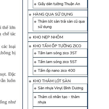
Giấy dán tường Thuận An
HÀNG QUA SỬ DỤNG
Thảm lót sàn trải sàn cũ qua
sử dụng
i thế lớn
 chế tác
KHO NẸP NHÔM
KHO TẤM ỐP TƯỜNG ZICO
các loại
không bị
Tấm lam sóng zico 3ST
Tấm lam sóng zico 5ST
Tấm ốp nano zico 400
mọt. Đặc
vẫn luôn
KHO THẢM LÓT SÀN
Sàn nhựa Vinyl Bình Dương
Thảm cỏ nhân tạo - thảm
giống như
nhựa