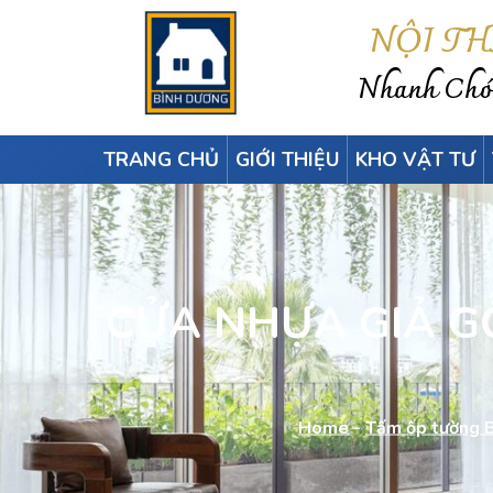
NỘI T
Nhanh Chón
TRANG CHỦ
GIỚI THIỆU
KHO VẬT TƯ
CỬA NHỰA GIẢ G
Home
-
Tấm ốp tường 