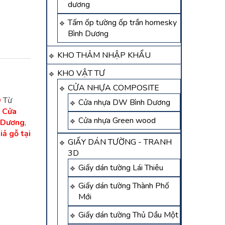
dương
Tấm ốp tường ốp trần homesky
Bình Dương
KHO THẢM NHẬP KHẨU
KHO VẬT TƯ
CỬA NHỰA COMPOSITE
D
Từ
Cửa nhựa DW Bình Dương
,
Cửa
Cửa nhựa Green wood
h Dương
,
ả gỗ tại
GIẤY DÁN TƯỜNG - TRANH
3D
Giấy dán tường Lái Thiêu
Giấy dán tường Thành Phố
Mới
Giấy dán tường Thủ Dầu Một