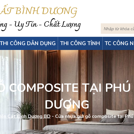
HẤT BÌNH DƯƠNG
g - Uy Tín - Chất Lượng
THI CÔNG DÂN DỤNG
THI CÔNG TỈNH
TC CÔNG N
Ỗ COMPOSITE TẠI PHÚ 
DƯƠNG
Bến Cát Bình Dương BD
-
Cửa nhựa giả gỗ composite tại Ph