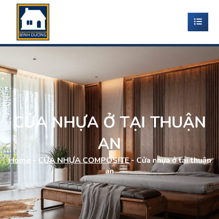
CỬA NHỰA Ở TẠI THUẬN
AN
Home
-
CỬA NHỰA COMPOSITE
-
Cửa nhựa ở tại thuận
an