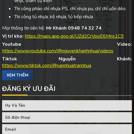
vinyl, thảm sự kiện
Thi công phào chỉ nhựa PS, chỉ nhựa pu, chỉ chỉ uốn dẻo
Thi công tủ nhựa, kệ nhựa, tủ bếp nhựa
Mọi thông tin liên hệ:
Mr Khánh 0948 74 32 74
Vị trí kho:
https://maps.app.goo.gl/UZd2CrVpoE6Mns1C9
Youtube Video:
https://www.youtube.com/@nguyenkhanhnhua/videos
Tiktok Nguyễn Khánh:
https://www.tiktok.com/@sannhuatrannhua
XEM THÊM
ĐĂNG KÝ ƯU ĐÃI