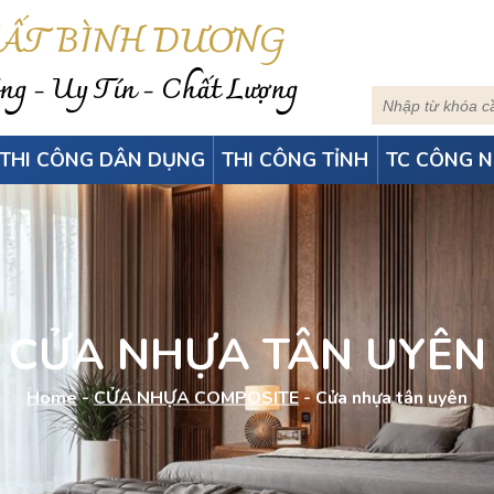
HẤT BÌNH DƯƠNG
g - Uy Tín - Chất Lượng
THI CÔNG DÂN DỤNG
THI CÔNG TỈNH
TC CÔNG N
CỬA NHỰA TÂN UYÊN
Home
-
CỬA NHỰA COMPOSITE
-
Cửa nhựa tân uyên