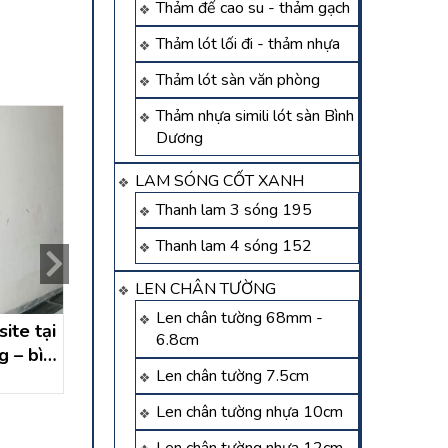
Thảm đế cao su - thảm gạch
Thảm lót lối đi - thảm nhựa
Thảm lót sàn văn phòng
Thảm nhựa simili lót sàn Bình
Dương
LAM SÓNG CỐT XANH
Thanh lam 3 sóng 195
Thanh lam 4 sóng 152
LEN CHÂN TƯỜNG
Len chân tường 68mm -
ite tại
cửa nhựa vân gỗ dĩ an
cữa nhựa composite 
6.8cm
g – bình
thới tam thôn hó
Liên hệ
Len chân tường 7.5cm
hồ chí minh
Liên hệ
Len chân tường nhựa 10cm