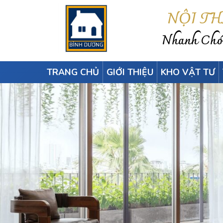
NỘI T
Nhanh Chón
TRANG CHỦ
GIỚI THIỆU
KHO VẬT TƯ