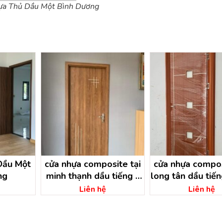
ựa Thủ Dầu Một Bình Dương
Dầu Một
cửa nhựa composite tại
cửa nhựa compos
ng
minh thạnh dầu tiếng –
long tân dầu tiến
bình dương
dương
Liên hệ
Liên hệ