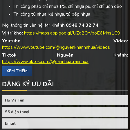
Thi công phào chỉ nhựa PS, chỉ nhựa pu, chỉ chỉ uốn dẻo
Thi công tủ nhựa, kệ nhựa, tủ bếp nhựa
Mọi thông tin liên hệ:
Mr Khánh 0948 74 32 74
Vị trí kho:
https://maps.app.goo.gl/UZd2CrVpoE6Mns1C9
Youtube Video:
https://www.youtube.com/@nguyenkhanhnhua/videos
Tiktok Nguyễn Khánh:
https://www.tiktok.com/@sannhuatrannhua
XEM THÊM
ĐĂNG KÝ ƯU ĐÃI