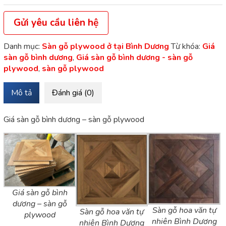
Gửi yêu cầu liên hệ
Danh mục:
Sàn gỗ plywood ở tại Bình Dương
Từ khóa:
Giá
sàn gỗ bình dương
,
Giá sàn gỗ bình dương - sàn gỗ
plywood
,
sàn gỗ plywood
Mô tả
Đánh giá (0)
Giá sàn gỗ bình dương – sàn gỗ plywood
Giá sàn gỗ bình
dương – sàn gỗ
Sàn gỗ hoa văn tự
Sàn gỗ hoa văn tự
plywood
nhiên Bình Dương
nhiên Bình Dương