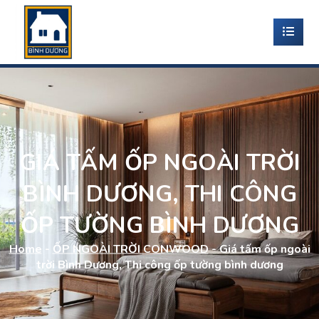
GIÁ TẤM ỐP NGOÀI TRỜI
BÌNH DƯƠNG, THI CÔNG
ỐP TƯỜNG BÌNH DƯƠNG
Home
-
ỐP NGOÀI TRỜI CONWOOD
-
Giá tấm ốp ngoài
trời Bình Dương, Thi công ốp tường bình dương