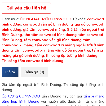
Gửi yêu cầu liên hệ
Danh mục:
ỐP NGOÀI TRỜI CONWOOD
Từ khóa:
conwood
bình dương
,
conwood vân gỗ bình dương
,
giả gỗ conwood
bình dương
,
giá tấm conwood măng
,
Giá tấm ốp ngoài trời
Bình Dương
,
kho tấm conwood bình dương
,
tấm conwood
Bình Dương
,
tấm conwood vân gỗ bình dương
,
tâm
conwood xi măng
,
tấm conwood xi măng ngoài trời ở bình
dương
,
tấm conwood xi măng vân gỗ ốp ngoài trời
,
tấm xi
măng giả gỗ bình dương
,
thi công ốp tường bình dương
,
Thi công tấm conwood bình dương
Mô tả
Đánh giá (0)
Giá tấm ốp ngoài trời Bình Dương, Thi công ốp tường bình
dương
Ốp tường CONWOOD
Bình Dương hay còn gọi
tấm xi măng
tổng hợp Bình Dương
với nguồn gốc được làm từ xi măng