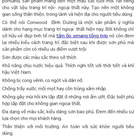
portland, sản phẩm mang đến một màu sắc tươi mới, rất riêng
cho vật liệu trang trí nội- ngoại thất này. Tạo nên một không
gian sống thân thiện, trong lành và hiện đại cho người tiêu dùng.
Có thể nói Conwood Bình Dương là một sản phẩm ý nghĩa
dành cho hạng mục trang trí ngoại thất hiện nay. Bởi không chỉ
sở hữu vẻ đẹp tinh tế mà
tấm ốp ximang tổng hợp
nó còn đem
lại nhiều kiểu cách trang trí, đặc biệt sau khi được sơn phủ mà
sản phẩm còn có nhiều ưu điểm vượt trội:
Sơn được các màu sắc theo sở thích
Khả năng chịu nước hiệu quả. Thích nghi tốt với thời tiết và khí
hậu Việt Nam.
Không bị cong vênh, co ngót và dãn nở.
Chống trầy xước, mối mọt hay côn trùng xâm nhập.
Không gây mùi hôi khi lắp đặt ở những nơi ẩm ướt. Đặc biệt phù
hợp lắp đặt cho không gian ngoại thất.
Đa dạng về màu sắc, kiểu dáng sơn bao phủ. Đem đến nhiều sự
lựa chọn cho mọi khách hàng.
Thân thiện với môi trường. An toàn với sức khỏe người tiêu
dùng.