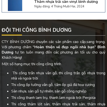
Thảm nhựa trải sàn vinyl bình dương
Ngày đăng: 4 Tháng Mười Hai, 2024
ĐỘI THI CÔNG BÌNH DƯƠNG
CTY BÌNH DƯƠNG chuyên các sản phẩm cao cấp,sang trọng.
Với phương châm
“Hoàn thiện vẻ đẹp ngôi nhà bạn”
Bình
Dương
tự tin luôn mang đến các phương án tối ưu cho quý
Khách Hàng!
Một số hạng mục thi công công trình
Thi công trần nhựa vân gỗ, thi công trần gỗ nhựa trong
nhà và ngoài trời
Thi công ốp tường vân gỗ, tấm ốp giả đá hoa cương
Sàn nhựa, sàn gỗ tự nhiên, sàn gỗ công nghiệp
Thi công thanh lam trụ, thanh lam ngoài trời Pergola
Thi công thảm lót sàn, thảm nhựa trải sàn, thảm nhựa