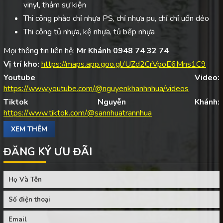
vinyl, thảm sự kiện
Thi công phào chỉ nhựa PS, chỉ nhựa pu, chỉ chỉ uốn dẻo
Thi công tủ nhựa, kệ nhựa, tủ bếp nhựa
Mọi thông tin liên hệ:
Mr Khánh 0948 74 32 74
Vị trí kho:
https://maps.app.goo.gl/UZd2CrVpoE6Mns1C9
Youtube Video:
https://www.youtube.com/@nguyenkhanhnhua/videos
Tiktok Nguyễn Khánh:
https://www.tiktok.com/@sannhuatrannhua
XEM THÊM
ĐĂNG KÝ ƯU ĐÃI