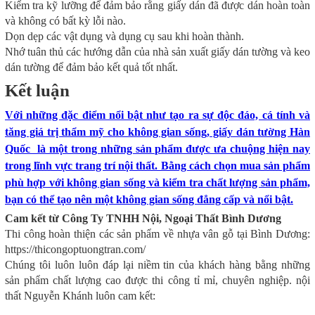
Kiểm tra kỹ lưỡng để đảm bảo rằng giấy dán đã được dán hoàn toàn
và không có bất kỳ lỗi nào.
Dọn dẹp các vật dụng và dụng cụ sau khi hoàn thành.
Nhớ tuân thủ các hướng dẫn của nhà sản xuất giấy dán tường và keo
dán tường để đảm bảo kết quả tốt nhất.
Kết luận
Với những đặc điểm nổi bật như tạo ra sự độc đáo, cá tính và
tăng giá trị thẩm mỹ cho không gian sống, giấy dán tường Hàn
Quốc là một trong những sản phẩm được ưa chuộng hiện nay
trong lĩnh vực trang trí nội thất. Bằng cách chọn mua sản phẩm
phù hợp với không gian sống và kiểm tra chất lượng sản phẩm,
bạn có thể tạo nên một không gian sống đẳng cấp và nổi bật.
Cam kết từ Công Ty TNHH Nội, Ngoại Thất Bình Dương
Thi công hoàn thiện các sản phẩm về nhựa vân gỗ tại Bình Dương:
https://thicongoptuongtran.com/
Chúng tôi luôn luôn đáp lại niềm tin của khách hàng bằng những
sản phẩm chất lượng cao được thi công tỉ mỉ, chuyên nghiệp. nội
thất Nguyễn Khánh luôn cam kết: