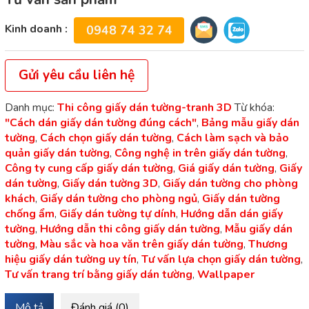
Kinh doanh :
0948 74 32 74
Gửi yêu cầu liên hệ
Danh mục:
Thi công giấy dán tường-tranh 3D
Từ khóa:
"Cách dán giấy dán tường đúng cách"
,
Bảng mẫu giấy dán
tường
,
Cách chọn giấy dán tường
,
Cách làm sạch và bảo
quản giấy dán tường
,
Công nghệ in trên giấy dán tường
,
Công ty cung cấp giấy dán tường
,
Giá giấy dán tường
,
Giấy
dán tường
,
Giấy dán tường 3D
,
Giấy dán tường cho phòng
khách
,
Giấy dán tường cho phòng ngủ
,
Giấy dán tường
chống ẩm
,
Giấy dán tường tự dính
,
Hướng dẫn dán giấy
tường
,
Hướng dẫn thi công giấy dán tường
,
Mẫu giấy dán
tường
,
Màu sắc và hoa văn trên giấy dán tường
,
Thương
hiệu giấy dán tường uy tín
,
Tư vấn lựa chọn giấy dán tường
,
Tư vấn trang trí bằng giấy dán tường
,
Wallpaper
Mô tả
Đánh giá (0)