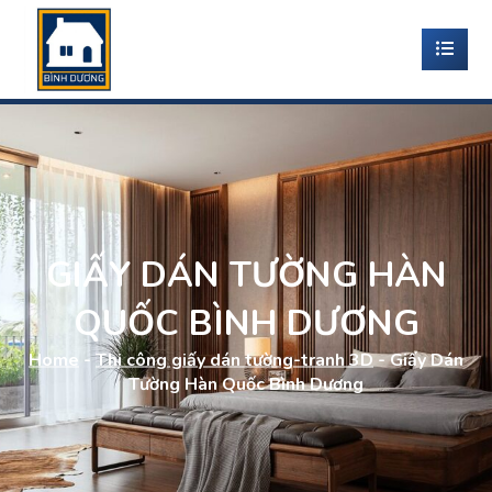
GIẤY DÁN TƯỜNG HÀN
QUỐC BÌNH DƯƠNG
Home
-
Thi công giấy dán tường-tranh 3D
-
Giấy Dán
Tường Hàn Quốc Bình Dương