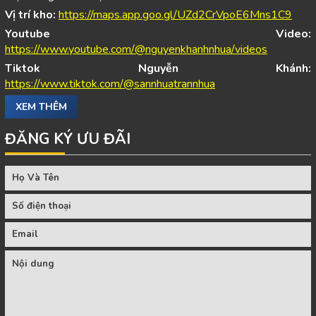
Vị trí kho:
https://maps.app.goo.gl/UZd2CrVpoE6Mns1C9
Youtube Video:
https://www.youtube.com/@nguyenkhanhnhua/videos
Tiktok Nguyễn Khánh:
https://www.tiktok.com/@sannhuatrannhua
XEM THÊM
ĐĂNG KÝ ƯU ĐÃI