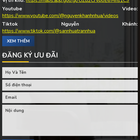
Vị trí kho:
https://maps.app.goo.gl/UZd2CrVpoE6Mns1C9
Youtube Video:
https://www.youtube.com/@nguyenkhanhnhua/videos
Tiktok Nguyễn Khánh:
https://www.tiktok.com/@sannhuatrannhua
XEM THÊM
ĐĂNG KÝ ƯU ĐÃI