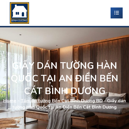
GIẤY DÁN TƯỜNG HÀN
QUỐC TẠI AN ĐIỀN BẾN
CÁT BÌNH DƯƠNG
Home
-
Tấm ốp tường Bến Cát Bình Dương BD
-
Giấy dán
tường Hàn Quốc tại An Điền Bến Cát Bình Dương