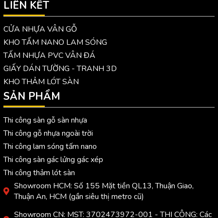
LIÊN KẾT
CỬA NHỰA VÂN GỖ
KHO TẤM NANO LAM SÓNG
TẤM NHỰA PVC VÂN ĐÁ
GIẤY DÁN TƯỜNG - TRANH 3D
KHO THẢM LÓT SÀN
SẢN PHẨM
Thi công sàn gỗ sàn nhựa
Thi công gỗ nhựa ngoài trời
Thi công lam sóng tấm nano
Thi công sàn gác lửng gác xép
Thi công thảm lót sàn
Showroom HCM: Số 155 Mặt tiền QL13, Thuận Giao,
Thuận An, HCM (gần siêu thị metro cũ)
Showroom CN: MST: 3702473972-001 - THI CÔNG: Các