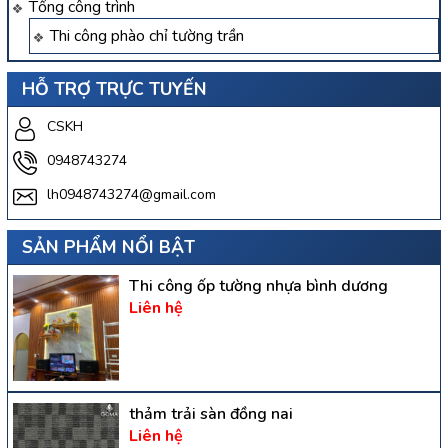
Tổng công trình
Thi công phào chỉ tường trần
HỖ TRỢ TRỰC TUYẾN
CSKH
0948743274
lh0948743274@gmail.com
SẢN PHẨM NỔI BẬT
Thi công ốp tường nhựa bình dương
Liên hệ
thảm trải sàn đồng nai
Liên hệ