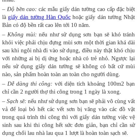
–
Độ bền cao:
các mẫu giấy dán tường cao cấp đặc biệt
là
giấy dán tường Hàn Quốc
hoặc giấy dán tường Nhật
Bản có độ bền rất cao lên tới 10 năm.
–
Không mùi:
nếu như sử dụng sơn bạn sẽ khó tránh
khỏi việc phải chịu đựng mùi sơn một thời gian khá dài
sau khi ngôi nhà đi vào sử dụng, điều này thật khó chịu
với những ai bị dị ứng hoặc nhà có trẻ nhỏ. Ngược lại
nếu sử dụng giấy dán tường sẽ không có bất cứ mùi
nào, sản phẩm hoàn toàn an toàn cho người dùng.
–
Dễ dàng thi công:
với diện tích khoảng 100m2 bạn
chỉ cần 2 người thợ thi công trong 1 ngày là xong.
–
Sạch sẽ:
nếu như sử dụng sơn bạn sẽ phải vô cùng vất
vả để loại bỏ hết các vết sơn bị văng vào các đồ vật
trong quá trình thi công thì với giấy dán tường việc vệ
sinh sau khi thi công hết sức đơn giản, bạn chỉ cần sử
dụng chổi lau nhà lau qua 1 lượt là hoàn toàn sạch sẽ.