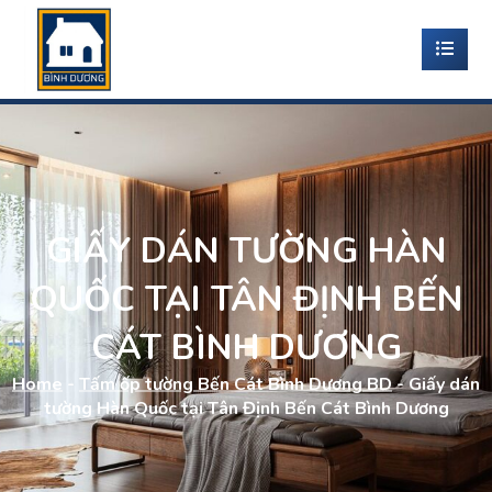
GIẤY DÁN TƯỜNG HÀN
QUỐC TẠI TÂN ĐỊNH BẾN
CÁT BÌNH DƯƠNG
Home
-
Tấm ốp tường Bến Cát Bình Dương BD
-
Giấy dán
tường Hàn Quốc tại Tân Định Bến Cát Bình Dương