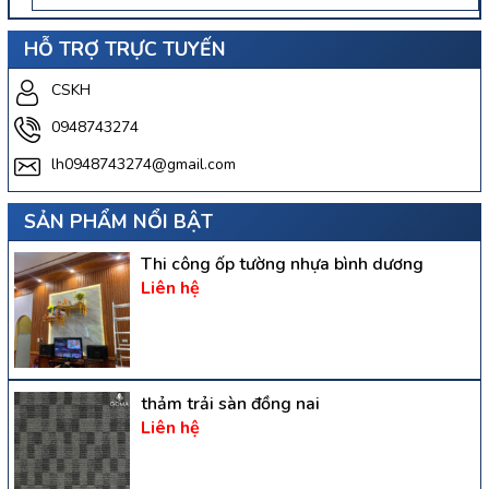
HỖ TRỢ TRỰC TUYẾN
CSKH
0948743274
lh0948743274@gmail.com
SẢN PHẨM NỔI BẬT
Thi công ốp tường nhựa bình dương
Liên hệ
thảm trải sàn đồng nai
Liên hệ