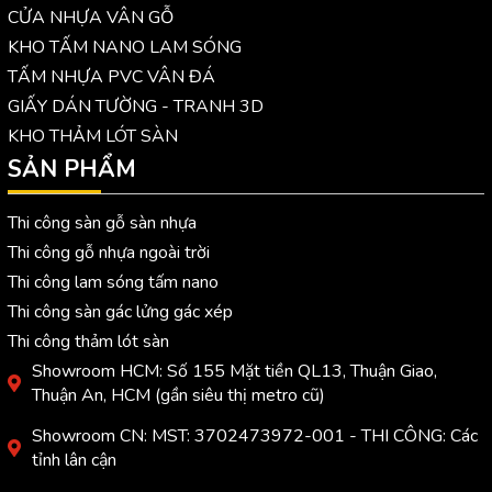
CỬA NHỰA VÂN GỖ
KHO TẤM NANO LAM SÓNG
TẤM NHỰA PVC VÂN ĐÁ
GIẤY DÁN TƯỜNG - TRANH 3D
KHO THẢM LÓT SÀN
SẢN PHẨM
Thi công sàn gỗ sàn nhựa
Thi công gỗ nhựa ngoài trời
Thi công lam sóng tấm nano
Thi công sàn gác lửng gác xép
Thi công thảm lót sàn
Showroom HCM: Số 155 Mặt tiền QL13, Thuận Giao,
Thuận An, HCM (gần siêu thị metro cũ)
Showroom CN: MST: 3702473972-001 - THI CÔNG: Các
tỉnh lân cận