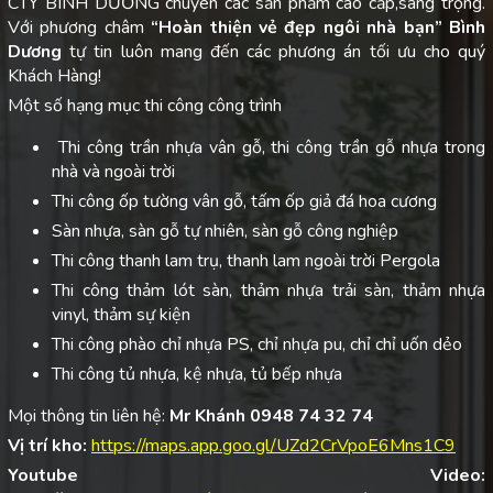
CTY BÌNH DƯƠNG chuyên các sản phẩm cao cấp,sang trọng.
Với phương châm
“Hoàn thiện vẻ đẹp ngôi nhà bạn”
Bình
Dương
tự tin luôn mang đến các phương án tối ưu cho quý
Khách Hàng!
Một số hạng mục thi công công trình
Thi công trần nhựa vân gỗ, thi công trần gỗ nhựa trong
nhà và ngoài trời
Thi công ốp tường vân gỗ, tấm ốp giả đá hoa cương
Sàn nhựa, sàn gỗ tự nhiên, sàn gỗ công nghiệp
Thi công thanh lam trụ, thanh lam ngoài trời Pergola
Thi công thảm lót sàn, thảm nhựa trải sàn, thảm nhựa
vinyl, thảm sự kiện
Thi công phào chỉ nhựa PS, chỉ nhựa pu, chỉ chỉ uốn dẻo
Thi công tủ nhựa, kệ nhựa, tủ bếp nhựa
Mọi thông tin liên hệ:
Mr Khánh 0948 74 32 74
Vị trí kho:
https://maps.app.goo.gl/UZd2CrVpoE6Mns1C9
Youtube Video: