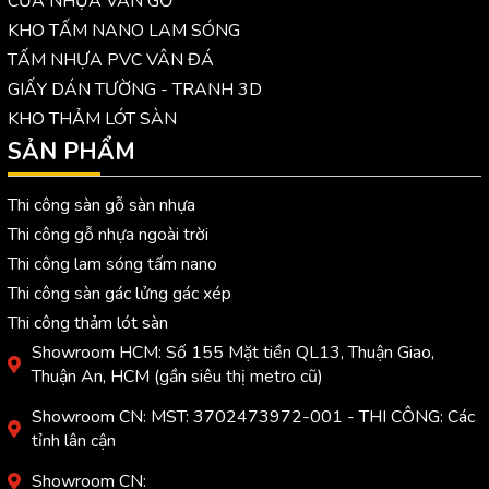
CỬA NHỰA VÂN GỖ
KHO TẤM NANO LAM SÓNG
TẤM NHỰA PVC VÂN ĐÁ
GIẤY DÁN TƯỜNG - TRANH 3D
KHO THẢM LÓT SÀN
SẢN PHẨM
Thi công sàn gỗ sàn nhựa
Thi công gỗ nhựa ngoài trời
Thi công lam sóng tấm nano
Thi công sàn gác lửng gác xép
Thi công thảm lót sàn
Showroom HCM: Số 155 Mặt tiền QL13, Thuận Giao,
Thuận An, HCM (gần siêu thị metro cũ)
Showroom CN: MST: 3702473972-001 - THI CÔNG: Các
tỉnh lân cận
Showroom CN: