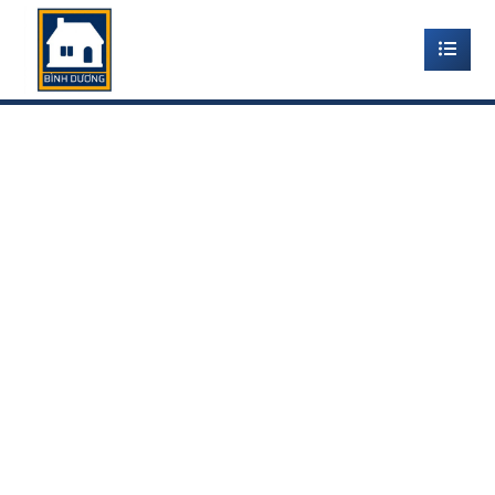
GIẤY DÁN TƯỜNG HÀN
QUỐC TẠI THỚI HOÀ BẾN
CÁT BÌNH DƯƠNG
Home
-
Tấm ốp tường Bến Cát Bình Dương BD
-
Giấy dán
tường Hàn Quốc tại Thới Hoà Bến Cát Bình Dương