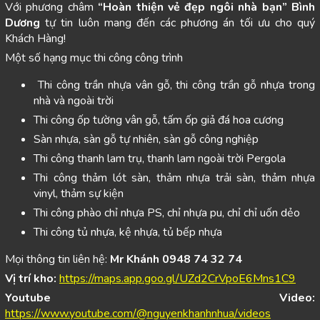
Với phương châm
“Hoàn thiện vẻ đẹp ngôi nhà bạn”
Bình
Dương
tự tin luôn mang đến các phương án tối ưu cho quý
Khách Hàng!
Một số hạng mục thi công công trình
Thi công trần nhựa vân gỗ, thi công trần gỗ nhựa trong
nhà và ngoài trời
Thi công ốp tường vân gỗ, tấm ốp giả đá hoa cương
Sàn nhựa, sàn gỗ tự nhiên, sàn gỗ công nghiệp
Thi công thanh lam trụ, thanh lam ngoài trời Pergola
Thi công thảm lót sàn, thảm nhựa trải sàn, thảm nhựa
vinyl, thảm sự kiện
Thi công phào chỉ nhựa PS, chỉ nhựa pu, chỉ chỉ uốn dẻo
Thi công tủ nhựa, kệ nhựa, tủ bếp nhựa
Mọi thông tin liên hệ:
Mr Khánh 0948 74 32 74
Vị trí kho:
https://maps.app.goo.gl/UZd2CrVpoE6Mns1C9
Youtube Video:
https://www.youtube.com/@nguyenkhanhnhua/videos