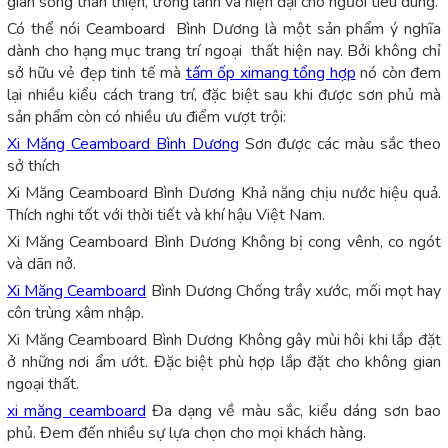
gian sống thân thiện, trong lành và hiện đại cho người tiêu dùng.
Có thể nói Ceamboard Bình Dương là một sản phẩm ý nghĩa
dành cho hạng mục trang trí ngoại thất hiện nay. Bởi không chỉ
sở hữu vẻ đẹp tinh tế mà
tấm ốp ximang tổng hợp
nó còn đem
lại nhiều kiểu cách trang trí, đặc biệt sau khi được sơn phủ mà
sản phẩm còn có nhiều ưu điểm vượt trội:
Xi Măng Ceamboard Bình Dương
Sơn được các màu sắc theo
sở thích
Xi Măng Ceamboard Bình Dương Khả năng chịu nước hiệu quả.
Thích nghi tốt với thời tiết và khí hậu Việt Nam.
Xi Măng Ceamboard Bình Dương Không bị cong vênh, co ngót
và dãn nở.
Xi Măng Ceamboard
Bình Dương Chống trầy xước, mối mọt hay
côn trùng xâm nhập.
Xi Măng Ceamboard Bình Dương Không gây mùi hôi khi lắp đặt
ở những nơi ẩm ướt. Đặc biệt phù hợp lắp đặt cho không gian
ngoại thất.
xi măng ceamboard
Đa dạng về màu sắc, kiểu dáng sơn bao
phủ. Đem đến nhiều sự lựa chọn cho mọi khách hàng.