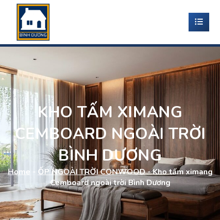
KHO TẤM XIMANG
CEMBOARD NGOÀI TRỜI
BÌNH DƯƠNG
Home
-
ỐP NGOÀI TRỜI CONWOOD
-
Kho tấm ximang
Cemboard ngoài trời Bình Dương