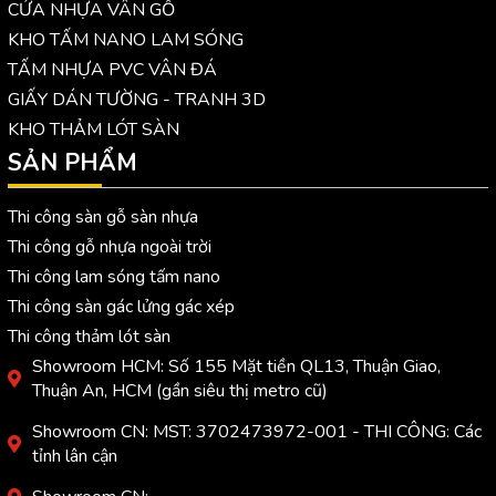
CỬA NHỰA VÂN GỖ
KHO TẤM NANO LAM SÓNG
TẤM NHỰA PVC VÂN ĐÁ
GIẤY DÁN TƯỜNG - TRANH 3D
KHO THẢM LÓT SÀN
SẢN PHẨM
Thi công sàn gỗ sàn nhựa
Thi công gỗ nhựa ngoài trời
Thi công lam sóng tấm nano
Thi công sàn gác lửng gác xép
Thi công thảm lót sàn
Showroom HCM: Số 155 Mặt tiền QL13, Thuận Giao,
Thuận An, HCM (gần siêu thị metro cũ)
Showroom CN: MST: 3702473972-001 - THI CÔNG: Các
tỉnh lân cận