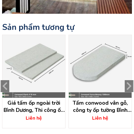
Sản phẩm tương tự
Giá tấm ốp ngoài trời
Tấm conwood vân gỗ,
Bình Dương, Thi công ốp
công ty ốp tường Bình
tường bình dương
Dương
Liên hệ
Liên hệ