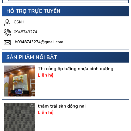
HỖ TRỢ TRỰC TUYẾN
CSKH
0948743274
lh0948743274@gmail.com
SẢN PHẨM NỔI BẬT
Thi công ốp tường nhựa bình dương
Liên hệ
thảm trải sàn đồng nai
Liên hệ