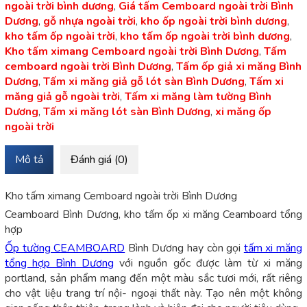
ngoài trời bình dương
,
Giá tấm Cemboard ngoài trời Bình
Dương
,
gỗ nhựa ngoài trời
,
kho ốp ngoài trời bình dương
,
kho tấm ốp ngoài trời
,
kho tấm ốp ngoài trời bình dương
,
Kho tấm ximang Cemboard ngoài trời Bình Dương
,
Tấm
cemboard ngoài trời Bình Dương
,
Tấm ốp giả xi măng Bình
Dương
,
Tấm xi măng giả gỗ lót sàn Bình Dương
,
Tấm xi
măng giả gỗ ngoài trời
,
Tấm xi măng làm tường Bình
Dương
,
Tấm xi măng lót sàn Bình Dương
,
xi măng ốp
ngoài trời
Mô tả
Đánh giá (0)
Kho tấm ximang Cemboard ngoài trời Bình Dương
Ceamboard Bình Dương, kho tấm ốp xi măng Ceamboard tổng
hợp
Ốp tường CEAMBOARD
Bình Dương hay còn gọi
tấm xi măng
tổng hợp Bình Dương
với nguồn gốc được làm từ xi măng
portland, sản phẩm mang đến một màu sắc tươi mới, rất riêng
cho vật liệu trang trí nội- ngoại thất này. Tạo nên một không