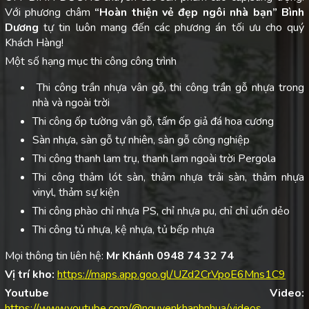
Với phương châm
“Hoàn thiện vẻ đẹp ngôi nhà bạn”
Bình
Dương
tự tin luôn mang đến các phương án tối ưu cho quý
Khách Hàng!
Một số hạng mục thi công công trình
Thi công trần nhựa vân gỗ, thi công trần gỗ nhựa trong
nhà và ngoài trời
Thi công ốp tường vân gỗ, tấm ốp giả đá hoa cương
Sàn nhựa, sàn gỗ tự nhiên, sàn gỗ công nghiệp
Thi công thanh lam trụ, thanh lam ngoài trời Pergola
Thi công thảm lót sàn, thảm nhựa trải sàn, thảm nhựa
vinyl, thảm sự kiện
Thi công phào chỉ nhựa PS, chỉ nhựa pu, chỉ chỉ uốn dẻo
Thi công tủ nhựa, kệ nhựa, tủ bếp nhựa
Mọi thông tin liên hệ:
Mr Khánh 0948 74 32 74
Vị trí kho:
https://maps.app.goo.gl/UZd2CrVpoE6Mns1C9
Youtube Video:
https://www.youtube.com/@nguyenkhanhnhua/videos