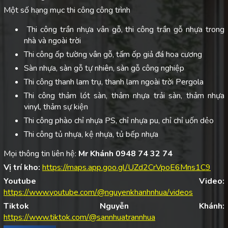
Một số hạng mục thi công công trình
Thi công trần nhựa vân gỗ, thi công trần gỗ nhựa trong
nhà và ngoài trời
Thi công ốp tường vân gỗ, tấm ốp giả đá hoa cương
Sàn nhựa, sàn gỗ tự nhiên, sàn gỗ công nghiệp
Thi công thanh lam trụ, thanh lam ngoài trời Pergola
Thi công thảm lót sàn, thảm nhựa trải sàn, thảm nhựa
vinyl, thảm sự kiện
Thi công phào chỉ nhựa PS, chỉ nhựa pu, chỉ chỉ uốn dẻo
Thi công tủ nhựa, kệ nhựa, tủ bếp nhựa
Mọi thông tin liên hệ:
Mr Khánh 0948 74 32 74
Vị trí kho:
https://maps.app.goo.gl/UZd2CrVpoE6Mns1C9
Youtube Video:
https://www.youtube.com/@nguyenkhanhnhua/videos
Tiktok Nguyễn Khánh:
https://www.tiktok.com/@sannhuatrannhua