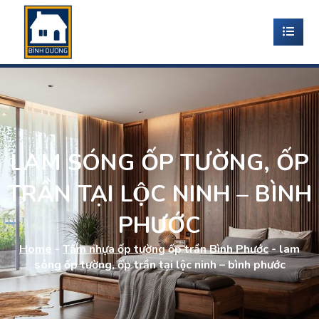
LAM SÓNG ỐP TƯỜNG, ỐP
TRẦN TẠI LỘC NINH – BÌNH
PHƯỚC
Home
-
Tấm nhựa ốp tường ốp trần Bình Phước
-
lam
sóng ốp tường, ốp trần tại lộc ninh – bình phước