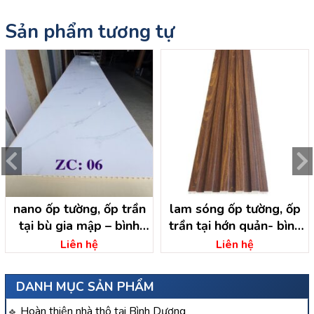
Sản phẩm tương tự
nano ốp tường, ốp trần
lam sóng ốp tường, ốp
tại bù gia mập – bình
trần tại hớn quản- bình
phước
phước
Liên hệ
Liên hệ
DANH MỤC SẢN PHẨM
Hoàn thiện nhà thô tại Bình Dương