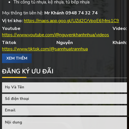
Thi công tủ nhựa, kệ nhựa, tủ bếp nhựa
Mọi thông tin liên hệ:
Mr Khánh 0948 74 32 74
Vị trí kho:
https://maps.app.goo.gl/UZd2CrVpoE6Mns1C9
Youtube Video:
https://www.youtube.com/@nguyenkhanhnhua/videos
Tiktok Nguyễn Khánh:
https://www.tiktok.com/@sannhuatrannhua
XEM THÊM
ĐĂNG KÝ ƯU ĐÃI