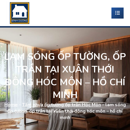
LAM SÓNG ỐP TƯỜNG, ỐP
TRẦN TẠI XUÂN THỚI
ĐÔNG HÓC MÔN – HỒ CHÍ
MINH
Home
-
Tấm nhựa ốp tường ốp trần Hóc Môn
-
lam sóng
ốp tường, ốp trần tại xuân thới đông hóc môn – hồ chí
minh