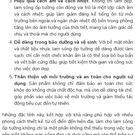
Hiệu quả cách âm và cách nhiệt
: Không chỉ làm đẹp,
lam sóng ốp tường còn đóng vai trò là một lớp cách âm
và cách nhiệt, giúp làm giảm đáng kể tiếng ồn từ môi
trường bên ngoài và ngăn chặn nhiệt độ bên trong phòng
tăng lên do ảnh hưởng của thời tiết, mang lại cảm giác dễ
chịu và thoải mái cho người dùng.
Dễ dàng trong bảo dưỡng và vệ sinh
: Với bề mặt nhẵn
và chất liệu nhựa, lam sóng ốp tường dễ dàng được làm
sạch, chỉ cần một chiếc khăn ẩm là có thể loại bỏ bụi bẩn
và vết bẩn cứng đầu, giúp tiết kiệm thời gian và công sức
cho việc dọn dẹp.
Thân thiện với môi trường và an toàn cho người sử
dụng
: Sản phẩm không chỉ đảm bảo an toàn cho sức
khỏe do không chứa chất độc hại, mà còn dễ dàng tái chế,
góp phần vào việc bảo vệ môi trường và giảm thiểu tác
động tiêu cực đến tự nhiên.
Những đặc tính này, kết hợp với khả năng phù hợp với nhiều
phong cách thiết kế từ cổ điển đến hiện đại, làm cho lam sóng
ốp tường không chỉ là một phần không thể thiếu trong việc tạo
nên một không gian sống đẹp và chức năng mà còn thể hiện sự