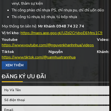
vinyl, thảm sự kiện
Thi công phào chỉ nhựa PS, chỉ nhựa pu, chỉ chỉ uốn dẻo
Thi công tủ nhựa, kệ nhựa, tủ bếp nhựa
Mọi thông tin liên hệ:
Mr Khánh 0948 74 32 74
Vị trí kho:
https://maps.app.goo.gl/UZd2CrVpoE6Mns1C9
Youtube Video:
https://www.youtube.com/@nguyenkhanhnhua/videos
Tiktok Nguyễn Khánh:
https://www.tiktok.com/@sannhuatrannhua
XEM THÊM
ĐĂNG KÝ ƯU ĐÃI