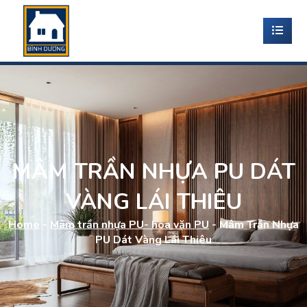
MÂM TRẦN NHỰA PU DÁT
VÀNG LÁI THIÊU
Home
-
Mâm trần nhựa PU- hoa văn PU
-
Mâm Trần Nhựa
PU Dát Vàng Lái Thiêu