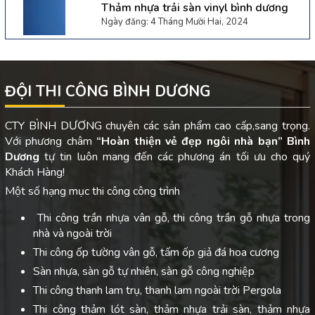
Thảm nhựa trải sàn vinyl bình dương
Ngày đăng: 4 Tháng Mười Hai, 2024
ĐỘI THI CÔNG BÌNH DƯƠNG
CTY BÌNH DƯƠNG chuyên các sản phẩm cao cấp,sang trọng.
Với phương châm
“Hoàn thiện vẻ đẹp ngôi nhà bạn”
Bình
Dương
tự tin luôn mang đến các phương án tối ưu cho quý
Khách Hàng!
Một số hạng mục thi công công trình
Thi công trần nhựa vân gỗ, thi công trần gỗ nhựa trong
nhà và ngoài trời
Thi công ốp tường vân gỗ, tấm ốp giả đá hoa cương
Sàn nhựa, sàn gỗ tự nhiên, sàn gỗ công nghiệp
Thi công thanh lam trụ, thanh lam ngoài trời Pergola
Thi công thảm lót sàn, thảm nhựa trải sàn, thảm nhựa