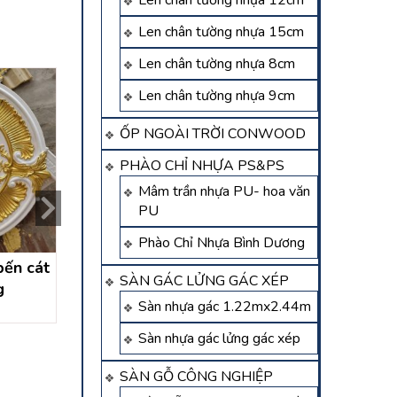
Len chân tường nhựa 12cm
Len chân tường nhựa 15cm
Len chân tường nhựa 8cm
Len chân tường nhựa 9cm
ỐP NGOÀI TRỜI CONWOOD
PHÀO CHỈ NHỰA PS&PS
Mâm trần nhựa PU- hoa văn
PU
Phào Chỉ Nhựa Bình Dương
bến cát
Mâm Trần Nhựa PU Dát
Mâm trần nhựa bà
SÀN GÁC LỬNG GÁC XÉP
g
Vàng Tân Uyên
bình dương
Sàn nhựa gác 1.22mx2.44m
Liên hệ
Liên hệ
Sàn nhựa gác lửng gác xép
SÀN GỖ CÔNG NGHIỆP