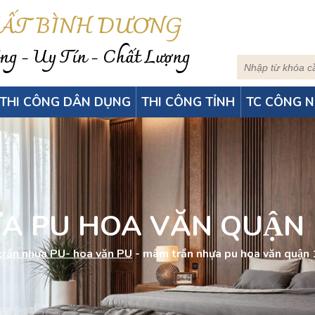
HẤT BÌNH DƯƠNG
g - Uy Tín - Chất Lượng
THI CÔNG DÂN DỤNG
THI CÔNG TỈNH
TC CÔNG N
A PU HOA VĂN QUẬN 1 
rần nhựa PU- hoa văn PU
-
mâm trần nhựa pu hoa văn quận 1 