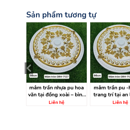
Sản phẩm tương tự
̣a pu hoa
mâm trần nhựa pu hoa
mâm trần pu -
ới thượng
văn tại đồng xoài – bình
trang trí tại an
chí minh
phước
tiếng – bình
ệ
Liên hệ
Liên hệ