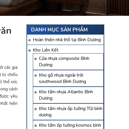
văn
DANH MỤC SẢN PHẨM
Hoàn thiện nhà thô tại Bình Dương
Kho Liên Kết
Cửa nhựa composite Bình
Dương
ới các gia
 bị chiếu
Kho gỗ nhựa ngoài trời
southwood Bình Dương
ó thể nói,
hong cách
Kho tấm nhựa Atlantis Bình
 được yêu
Dương
hất hiện
Kho tấm nhựa ốp tường TGI bình
dương
Kho tấm ốp tường kosmos bình