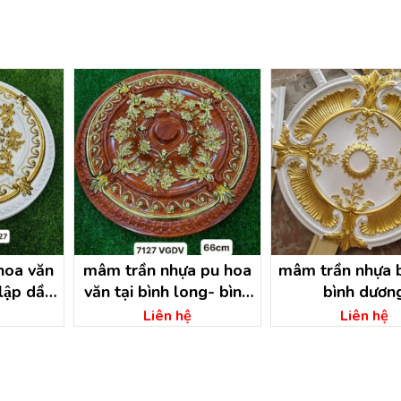
hoa văn
mâm trần nhựa pu hoa
mâm trần nhựa 
 lập dầu
văn tại bình long- bình
bình dươn
 dương
phước
Liên hệ
Liên hệ