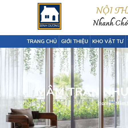
NỘI T
Nhanh Chón
TRANG CHỦ
GIỚI THIỆU
KHO VẬT TƯ
MÂM TRẦN NHỰ
Home
-
Mâm t