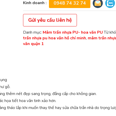
Kinh doanh :
0948 74 32 74
Gửi yêu cầu liên hệ
Danh mục:
Mâm trần nhựa PU- hoa văn PU
Từ khó
trần nhựa pu hoa văn hồ chí minh
,
mâm trần nhự
văn quận 1
dụng
hư gỗ.
ng thêm nét đẹp sang trọng, đẳng cấp cho không gian.
c họa tiết hoa văn tinh xảo hơn.
àng tháo lắp khi muốn thay thế hay sửa chữa trần nhà do trọng lượ