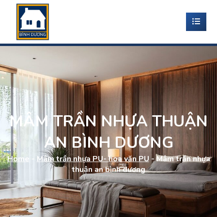
MÂM TRẦN NHỰA THUẬN
AN BÌNH DƯƠNG
Home
-
Mâm trần nhựa PU- hoa văn PU
-
Mâm trần nhựa
thuận an bình dương