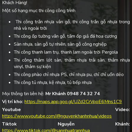
Khách Hàng!
Một số hạng mục thi công công trình
Thi công trần nhựa vân gỗ, thi công trần gỗ nhựa trong
nhà và ngoài trời
Thi công ốp tường vân gỗ, tấm ốp giả đá hoa cương
Sàn nhựa, sàn gỗ tự nhiên, sàn gỗ công nghiệp
Thi công thanh lam trụ, thanh lam ngoài trời Pergola
Thi công thảm lót sàn, thảm nhựa trải sàn, thảm nhựa
vinyl, thảm sự kiện
Thi công phào chỉ nhựa PS, chỉ nhựa pu, chỉ chỉ uốn dẻo
Thi công tủ nhựa, kệ nhựa, tủ bếp nhựa
Mọi thông tin liên hệ:
Mr Khánh 0948 74 32 74
Vị trí kho:
https://maps.app.goo.gl/UZd2CrVpoE6Mns1C9
Youtube Video:
https://www.youtube.com/@nguyenkhanhnhua/videos
Tiktok Nguyễn Khánh:
https://www.tiktok.com/@sannhuatrannhua