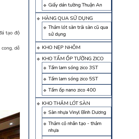
Giấy dán tường Thuận An
HÀNG QUA SỬ DỤNG
Thảm lót sàn trải sàn cũ qua
đá tạo độ
sử dụng
KHO NẸP NHÔM
n cong, dễ
KHO TẤM ỐP TƯỜNG ZICO
Tấm lam sóng zico 3ST
Tấm lam sóng zico 5ST
Tấm ốp nano zico 400
KHO THẢM LÓT SÀN
Sàn nhựa Vinyl Bình Dương
Thảm cỏ nhân tạo - thảm
nhựa