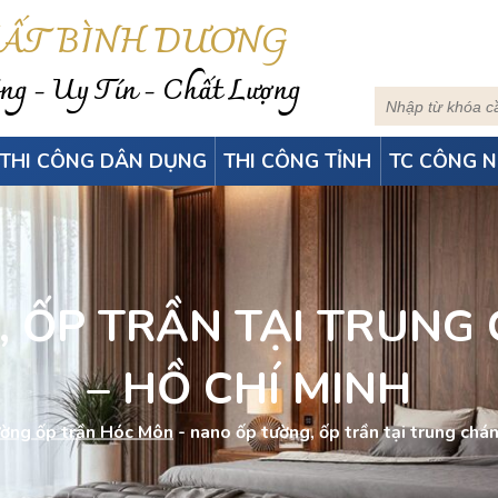
HẤT BÌNH DƯƠNG
g - Uy Tín - Chất Lượng
THI CÔNG DÂN DỤNG
THI CÔNG TỈNH
TC CÔNG N
 ỐP TRẦN TẠI TRUN
– HỒ CHÍ MINH
ờng ốp trần Hóc Môn
-
nano ốp tường, ốp trần tại trung chá