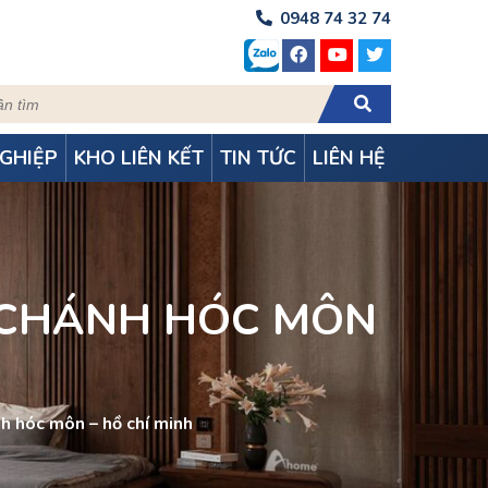
0948 74 32 74
GHIỆP
KHO LIÊN KẾT
TIN TỨC
LIÊN HỆ
G CHÁNH HÓC MÔN
nh hóc môn – hồ chí minh