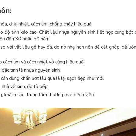
môn:
a, chịu nhiệt, cách âm, chống cháy hiệu quả.
 độ tinh xảo cao. Chất liệu nhựa nguyên sinh kết hợp cùng bột 
 lên đến 30 hoặc 50 năm.
 so với vật liệu gỗ hay đá, do nó nhẹ hơn nên dễ cắt ghép, dễ uố
p cách âm và cách nhiệt vô cùng hiệu quả.
ì đặc tính là nhựa nguyên sinh.
 cần dùng khăn ướt lâu qua là lại sạch đẹp như mới.
nhà vệ sinh, ốp tủ bếp
g, khách sạn, trung tâm thương mại, bệnh viện