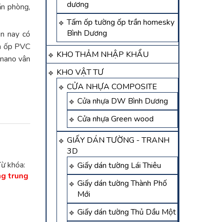
dương
ăn phòng,
Tấm ốp tường ốp trần homesky
Bình Dương
ện nay có
ấm ốp PVC
KHO THẢM NHẬP KHẨU
 nano vân
KHO VẬT TƯ
CỬA NHỰA COMPOSITE
Cửa nhựa DW Bình Dương
Cửa nhựa Green wood
GIẤY DÁN TƯỜNG - TRANH
3D
Từ khóa:
Giấy dán tường Lái Thiêu
ng trung
Giấy dán tường Thành Phố
Mới
Giấy dán tường Thủ Dầu Một