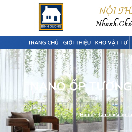
NỘI T
Nhanh Chón
TRANG CHỦ
GIỚI THIỆU
KHO VẬT TƯ
NANO ỐP TƯỜNG,
Home
-
Tấm nhựa ốp tư