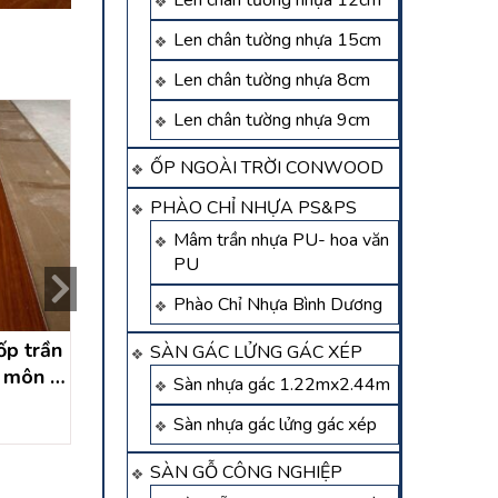
Len chân tường nhựa 12cm
Len chân tường nhựa 15cm
Len chân tường nhựa 8cm
Len chân tường nhựa 9cm
ỐP NGOÀI TRỜI CONWOOD
PHÀO CHỈ NHỰA PS&PS
Mâm trần nhựa PU- hoa văn
PU
Phào Chỉ Nhựa Bình Dương
́p trần
thi công trần, tường nhựa
thi công trần , t
SÀN GÁC LỬNG GÁC XÉP
c môn –
lam sóng thới tam thôn
nhựa lam sóng ta
Sàn nhựa gác 1.22mx2.44m
h
hóc môn – hồ chí minh
thới thượng hóc 
Liên hệ
Liên hệ
Sàn nhựa gác lửng gác xép
chí minh
SÀN GỖ CÔNG NGHIỆP