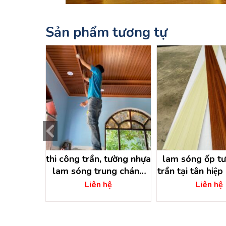
Sản phẩm tương tự
, tường
thi công trần, tường nhựa
lam sóng ốp tư
thới sơn
lam sóng trung chánh
trần tại tân hiệ
chí minh
hóc môn – hồ chí minh
– hồ chí m
ệ
Liên hệ
Liên hệ