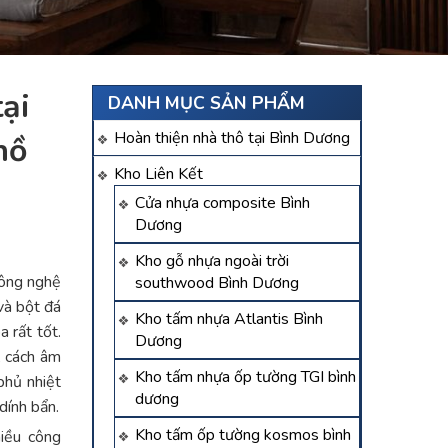
ại
DANH MỤC SẢN PHẨM
Hoàn thiện nhà thô tại Bình Dương
ồ
Kho Liên Kết
Cửa nhựa composite Bình
Dương
Kho gỗ nhựa ngoài trời
công nghệ
southwood Bình Dương
và bột đá
Kho tấm nhựa Atlantis Bình
 rất tốt.
Dương
, cách âm
Kho tấm nhựa ốp tường TGI bình
phủ nhiệt
dương
dính bẩn.
Kho tấm ốp tường kosmos bình
hiều công