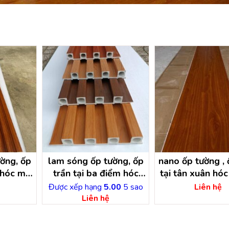
ờng, ốp
lam sóng ốp tường, ốp
nano ốp tường , ô
p hóc môn
trần tại ba điểm hóc
tại tân xuân hó
inh
môn- hồ chí minh
hồ chí min
Được xếp hạng
5.00
5 sao
Liên hệ
Liên hệ