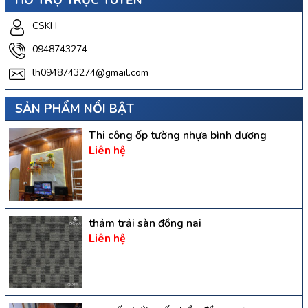
HỖ TRỢ TRỰC TUYẾN
CSKH
0948743274
lh0948743274@gmail.com
SẢN PHẨM NỔI BẬT
Thi công ốp tường nhựa bình dương
Liên hệ
thảm trải sàn đồng nai
Liên hệ