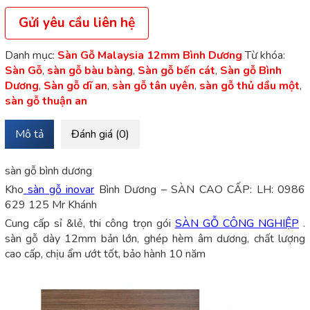
Gửi yêu cầu liên hệ
Danh mục:
Sàn Gỗ Malaysia 12mm Bình Dương
Từ khóa:
Sàn Gỗ
,
sàn gỗ bàu bàng
,
Sàn gỗ bến cát
,
Sàn gỗ Bình
Dương
,
Sàn gỗ dĩ an
,
sàn gỗ tân uyên
,
sàn gỗ thủ dầu một
,
sàn gỗ thuận an
Mô tả
Đánh giá (0)
sàn gỗ bình dương
Kho
sàn gỗ inovar
Bình Dương – SÀN CAO CẤP: LH: 0986
629 125 Mr Khánh
Cung cấp sỉ &lẻ, thi công trọn gói
SÀN GỖ CÔNG NGHIỆP
.
sàn gỗ dày 12mm bản lớn, ghép hèm âm dương, chất lượng
cao cấp, chịu ẩm ướt tốt, bảo hành 10 năm