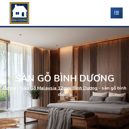
SÀN GỖ BÌNH DƯƠNG
Home
-
Sàn Gỗ Malaysia 12mm Bình Dương
-
sàn gỗ bình
dương