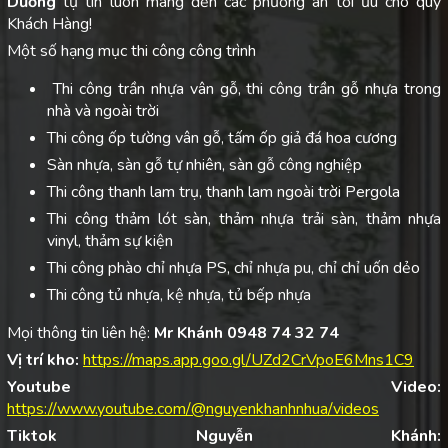
Dương
tự tin luôn mang đến các phương án tối ưu cho quý
Khách Hàng!
Một số hạng mục thi công công trình
Thi công trần nhựa vân gỗ, thi công trần gỗ nhựa trong
nhà và ngoài trời
Thi công ốp tường vân gỗ, tấm ốp giả đá hoa cương
Sàn nhựa, sàn gỗ tự nhiên, sàn gỗ công nghiệp
Thi công thanh lam trụ, thanh lam ngoài trời Pergola
Thi công thảm lót sàn, thảm nhựa trải sàn, thảm nhựa
vinyl, thảm sự kiện
Thi công phào chỉ nhựa PS, chỉ nhựa pu, chỉ chỉ uốn dẻo
Thi công tủ nhựa, kệ nhựa, tủ bếp nhựa
Mọi thông tin liên hệ:
Mr Khánh 0948 74 32 74
Vị trí kho:
https://maps.app.goo.gl/UZd2CrVpoE6Mns1C9
Youtube Video:
https://www.youtube.com/@nguyenkhanhnhua/videos
Tiktok Nguyễn Khánh: