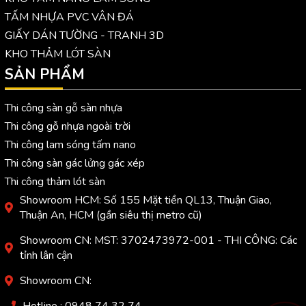
TẤM NHỰA PVC VÂN ĐÁ
GIẤY DÁN TƯỜNG - TRANH 3D
KHO THẢM LÓT SÀN
SẢN PHẨM
Thi công sàn gỗ sàn nhựa
Thi công gỗ nhựa ngoài trời
Thi công lam sóng tấm nano
Thi công sàn gác lửng gác xép
Thi công thảm lót sàn
Showroom HCM: Số 155 Mặt tiền QL13, Thuận Giao,
Thuận An, HCM (gần siêu thị metro cũ)
Showroom CN: MST: 3702473972-001 - THI CÔNG: Các
tỉnh lân cận
Showroom CN:
Hotline : 0948 74 32 74