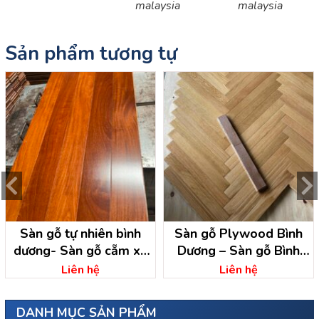
malaysia
malaysia
Sản phẩm tương tự
Sàn gỗ tự nhiên bình
Sàn gỗ Plywood Bình
dương- Sàn gỗ cẵm xe
Dương – Sàn gỗ Bình
Bình Dương
Dương
Liên hệ
Liên hệ
DANH MỤC SẢN PHẨM