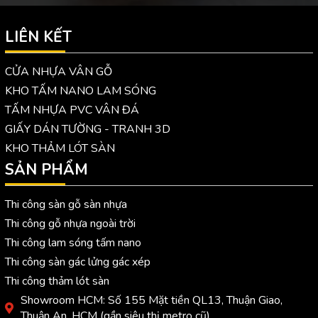
LIÊN KẾT
CỬA NHỰA VÂN GỖ
KHO TẤM NANO LAM SÓNG
TẤM NHỰA PVC VÂN ĐÁ
GIẤY DÁN TƯỜNG - TRANH 3D
KHO THẢM LÓT SÀN
SẢN PHẨM
Thi công sàn gỗ sàn nhựa
Thi công gỗ nhựa ngoài trời
Thi công lam sóng tấm nano
Thi công sàn gác lửng gác xép
Thi công thảm lót sàn
Showroom HCM: Số 155 Mặt tiền QL13, Thuận Giao,
Thuận An, HCM (gần siêu thị metro cũ)