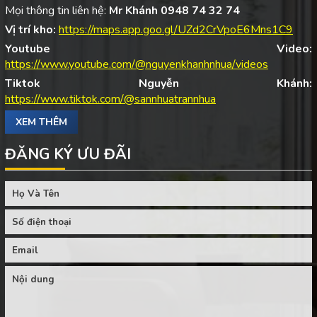
Mọi thông tin liên hệ:
Mr Khánh 0948 74 32 74
Vị trí kho:
https://maps.app.goo.gl/UZd2CrVpoE6Mns1C9
Youtube Video:
https://www.youtube.com/@nguyenkhanhnhua/videos
Tiktok Nguyễn Khánh:
https://www.tiktok.com/@sannhuatrannhua
XEM THÊM
ĐĂNG KÝ ƯU ĐÃI