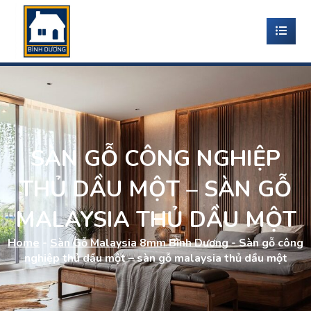
SÀN GỖ CÔNG NGHIỆP
THỦ DẦU MỘT – SÀN GỖ
MALAYSIA THỦ DẦU MỘT
Home
-
Sàn Gỗ Malaysia 8mm Bình Dương
-
Sàn gỗ công
nghiệp thủ dầu một – sàn gỗ malaysia thủ dầu một