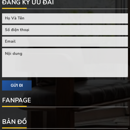
ĐĂNG KÝ ƯU ĐÃI
FANPAGE
BẢN ĐỒ