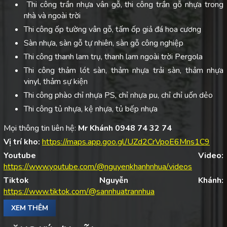
Thi công trần nhựa vân gỗ, thi công trần gỗ nhựa trong
nhà và ngoài trời
Thi công ốp tường vân gỗ, tấm ốp giả đá hoa cương
Sàn nhựa, sàn gỗ tự nhiên, sàn gỗ công nghiệp
Thi công thanh lam trụ, thanh lam ngoài trời Pergola
Thi công thảm lót sàn, thảm nhựa trải sàn, thảm nhựa
vinyl, thảm sự kiện
Thi công phào chỉ nhựa PS, chỉ nhựa pu, chỉ chỉ uốn dẻo
Thi công tủ nhựa, kệ nhựa, tủ bếp nhựa
Mọi thông tin liên hệ:
Mr Khánh 0948 74 32 74
Vị trí kho:
https://maps.app.goo.gl/UZd2CrVpoE6Mns1C9
Youtube Video:
https://www.youtube.com/@nguyenkhanhnhua/videos
Tiktok Nguyễn Khánh:
https://www.tiktok.com/@sannhuatrannhua
XEM THÊM