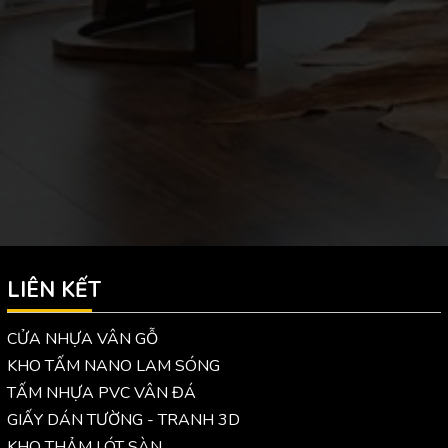
LIÊN KẾT
CỬA NHỰA VÂN GỖ
KHO TẤM NANO LAM SÓNG
TẤM NHỰA PVC VÂN ĐÁ
GIẤY DÁN TƯỜNG - TRANH 3D
KHO THẢM LÓT SÀN