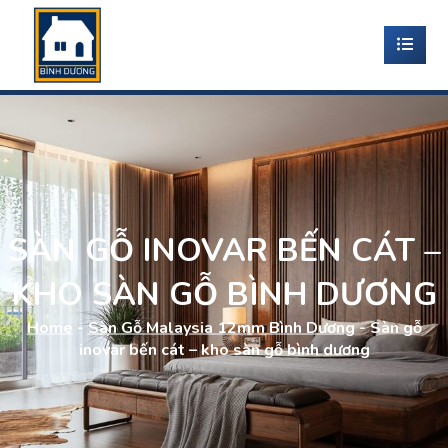
SÀN GỖ INOVAR BẾN CÁT –
KHO SÀN GỖ BÌNH DƯƠNG
Home
-
Sàn Gỗ Malaysia 12mm Bình Dương
-
Sàn gỗ
inovar bến cát – kho sàn gỗ bình dương