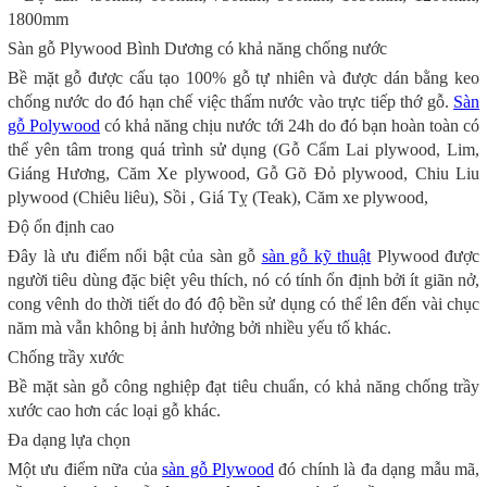
1800mm
Sàn gỗ Plywood Bình Dương có khả năng chống nước
Bề mặt gỗ được cấu tạo 100% gỗ tự nhiên và được dán bằng keo
chống nước do đó hạn chế việc thấm nước vào trực tiếp thớ gỗ.
Sàn
gỗ Polywood
có khả năng chịu nước tới 24h do đó bạn hoàn toàn có
thể yên tâm trong quá trình sử dụng (Gỗ Cẩm Lai plywood, Lim,
Giáng Hương, Căm Xe plywood, Gỗ Gõ Đỏ plywood, Chiu Liu
plywood (Chiêu liêu), Sồi , Giá Tỵ (Teak), Căm xe plywood,
Độ ổn định cao
Đây là ưu điểm nổi bật của sàn gỗ
sàn gỗ
kỹ thuật
Plywood được
người tiêu dùng đặc biệt yêu thích, nó có tính ổn định bởi ít giãn nở,
cong vênh do thời tiết do đó độ bền sử dụng có thể lên đến vài chục
năm mà vẫn không bị ảnh hưởng bởi nhiều yếu tố khác.
Chống trầy xước
Bề mặt sàn gỗ công nghiệp đạt tiêu chuẩn, có khả năng chống trầy
xước cao hơn các loại gỗ khác.
Đa dạng lựa chọn
Một ưu điểm nữa của
sàn gỗ Plywood
đó chính là đa dạng mẫu mã,