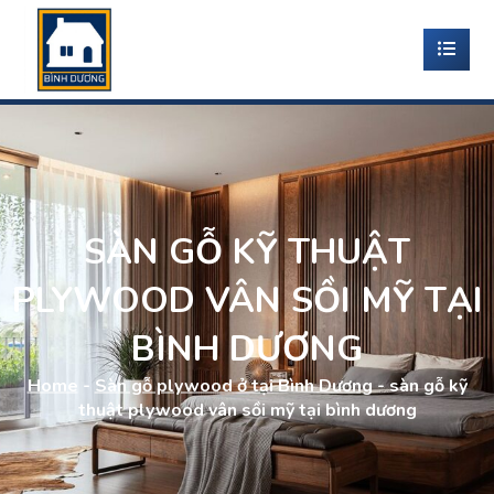
SÀN GỖ KỸ THUẬT
PLYWOOD VÂN SỒI MỸ TẠI
BÌNH DƯƠNG
Home
-
Sàn gỗ plywood ở tại Bình Dương
-
sàn gỗ kỹ
thuật plywood vân sồi mỹ tại bình dương