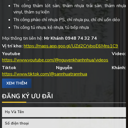
Thi công thảm lót sàn, thảm nhựa trải sàn, thảm nhựa
vinyl, thảm sự kiện
Thi công phào chỉ nhựa PS, chỉ nhựa pu, chỉ chỉ uốn dẻo
Thi công tủ nhựa, kệ nhựa, tủ bếp nhựa
Mọi thông tin liên hệ:
Mr Khánh 0948 74 32 74
Vị trí kho:
https://maps.app.goo.gl/UZd2CrVpoE6Mns1C9
Youtube Video:
https://www.youtube.com/@nguyenkhanhnhua/videos
Tiktok Nguyễn Khánh:
https://www.tiktok.com/@sannhuatrannhua
XEM THÊM
ĐĂNG KÝ ƯU ĐÃI