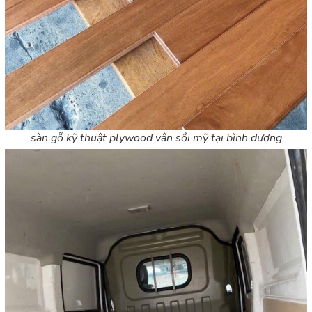
sàn gỗ kỹ thuật plywood vân sồi mỹ tại bình dương