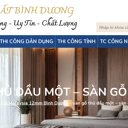
HẤT BÌNH DƯƠNG
g - Uy Tín - Chất Lượng
THI CÔNG DÂN DỤNG
THI CÔNG TỈNH
TC CÔNG N
HỦ DẦU MỘT – SÀN GỖ
 Gỗ Malaysia 12mm Bình Dương
-
sàn gỗ thủ dầu một – sàn