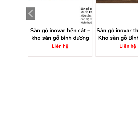
ếng bình
Sàn gỗ inovar bến cát –
Sàn gỗ inovar t
g
kho sàn gỗ bình dương
Kho sàn gỗ Bìn
ệ
Liên hệ
Liên hệ