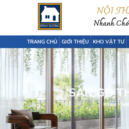
NỘI T
Nhanh Chón
TRANG CHỦ
GIỚI THIỆU
KHO VẬT TƯ
SÀN GỖ T
Home
-
Sàn