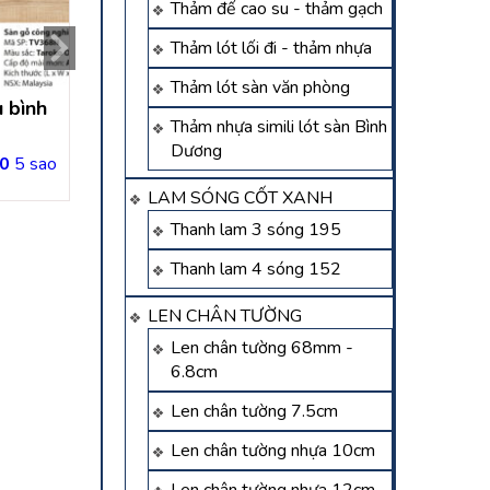
Thảm đế cao su - thảm gạch
Thảm lót lối đi - thảm nhựa
Thảm lót sàn văn phòng
u bình
Sàn gỗ bàu bàng – sàn
Sàn gỗ inovar T
Thảm nhựa simili lót sàn Bình
gỗ malaysia inovar
Một – Sàn gỗ 
Dương
DƯƠNG
0
5 sao
Liên hệ
Liên hệ
LAM SÓNG CỐT XANH
Thanh lam 3 sóng 195
Thanh lam 4 sóng 152
LEN CHÂN TƯỜNG
Len chân tường 68mm -
6.8cm
Len chân tường 7.5cm
Len chân tường nhựa 10cm