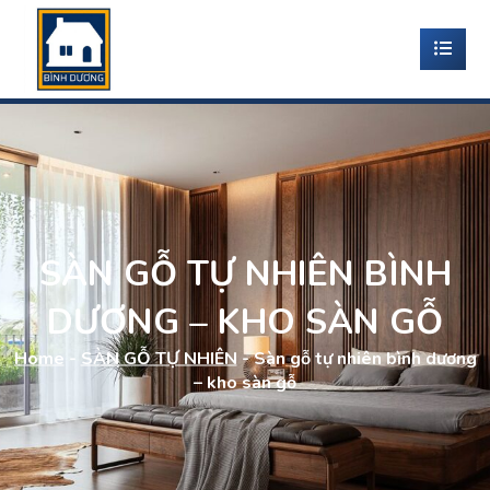
SÀN GỖ TỰ NHIÊN BÌNH
DƯƠNG – KHO SÀN GỖ
Home
-
SÀN GỖ TỰ NHIÊN
-
Sàn gỗ tự nhiên bình dương
– kho sàn gỗ