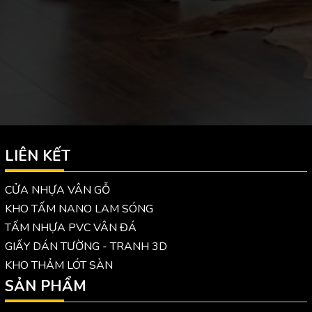
LIÊN KẾT
CỬA NHỰA VÂN GỖ
KHO TẤM NANO LAM SÓNG
TẤM NHỰA PVC VÂN ĐÁ
GIẤY DÁN TƯỜNG - TRANH 3D
KHO THẢM LÓT SÀN
SẢN PHẨM