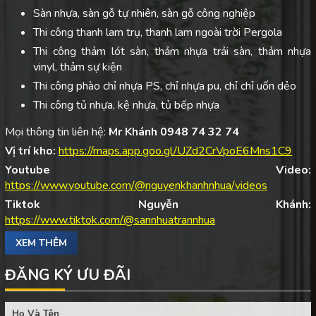
Sàn nhựa, sàn gỗ tự nhiên, sàn gỗ công nghiệp
Thi công thanh lam trụ, thanh lam ngoài trời Pergola
Thi công thảm lót sàn, thảm nhựa trải sàn, thảm nhựa
vinyl, thảm sự kiện
Thi công phào chỉ nhựa PS, chỉ nhựa pu, chỉ chỉ uốn dẻo
Thi công tủ nhựa, kệ nhựa, tủ bếp nhựa
Mọi thông tin liên hệ:
Mr Khánh 0948 74 32 74
Vị trí kho:
https://maps.app.goo.gl/UZd2CrVpoE6Mns1C9
Youtube Video:
https://www.youtube.com/@nguyenkhanhnhua/videos
Tiktok Nguyễn Khánh:
https://www.tiktok.com/@sannhuatrannhua
XEM THÊM
ĐĂNG KÝ ƯU ĐÃI