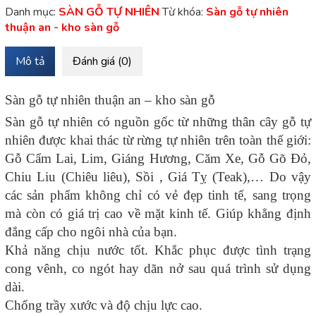
Danh mục:
SÀN GỖ TỰ NHIÊN
Từ khóa:
Sàn gỗ tự nhiên
thuận an - kho sàn gỗ
Mô tả
Đánh giá (0)
Sàn gỗ tự nhiên thuận an – kho sàn gỗ
Sàn gỗ tự nhiên có nguồn gốc từ những thân cây gỗ tự
nhiên được khai thác từ rừng tự nhiên trên toàn thế giới:
Gỗ Cẩm Lai, Lim, Giáng Hương, Căm Xe, Gỗ Gõ Đỏ,
Chiu Liu (Chiêu liêu), Sồi , Giá Tỵ (Teak),… Do vậy
các sản phẩm không chỉ có vẻ đẹp tinh tế, sang trọng
mà còn có giá trị cao về mặt kinh tế. Giúp khẳng định
đẳng cấp cho ngôi nhà của bạn.
Khả năng chịu nước tốt. Khắc phục được tình trạng
cong vênh, co ngót hay dãn nở sau quá trình sử dụng
dài.
Chống trầy xước và độ chịu lực cao.