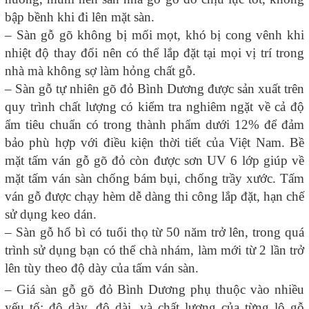
bập bềnh khi đi lên mặt sàn.
– Sàn gỗ gõ không bị mối mọt, khó bị cong vênh khi
nhiệt độ thay đổi nên có thể lắp đặt tại mọi vị trí trong
nhà mà không sợ làm hỏng chất gỗ.
– Sàn gỗ tự nhiên gõ đỏ Bình Dương được sản xuất trên
quy trình chất lượng có kiểm tra nghiêm ngặt về cả độ
ẩm tiêu chuẩn có trong thành phẩm dưới 12% để đảm
bảo phù hợp với điều kiện thời tiết của Việt Nam. Bề
mặt tấm ván gỗ gõ đỏ còn được sơn UV 6 lớp giúp về
mặt tấm ván sàn chống bám bụi, chống trầy xước. Tấm
ván gỗ được chạy hèm dễ dàng thi công lắp đặt, hạn chế
sử dụng keo dán.
– Sàn gỗ hổ bì có tuổi thọ từ 50 năm trở lên, trong quá
trình sử dụng bạn có thể chà nhám, làm mới từ 2 lần trở
lên tùy theo độ dày của tấm ván sàn.
– Giá sàn gỗ gõ đỏ Bình Dương phụ thuộc vào nhiều
yếu tố: độ dày, độ dài, và chất lượng của từng lô gỗ