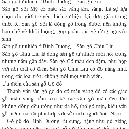
Sàn gỗ tự nhiên ở Bình Dương – Sàn gỗ Sồi
Sàn gỗ Sồi Mỹ có màu sắc vàng ấm, sáng. Là sự lựa
chọn cho giới trẻ yêu thích sự hiện đại, đơn giản trong
thiết kế. Sàn gỗ Sồi là dòng gỗ trồng được, nên không
hạn chế về khối lượng, góp phần bảo vệ rừng nguyên
sinh.
Sàn gỗ tự nhiên ở Bình Dương – Sàn gỗ Chiu Liu
Sàn gỗ Chiu Liu là dòng sàn gỗ tự nhiên mới nỗi trong
những năm gần đây. Sàn gỗ Có màu đen đậm, phù hợp
với nội thất cổ điển. Sàn gỗ Chiu Liu có độ nặng nhất
trong các loại trên, chống mối mọt vĩnh viễn.
Ưu điểm của sàn gỗ Gõ đỏ
– Thanh ván sàn gỗ gõ đỏ có màu vàng đỏ có các giác
gỗ màu vàng nằm xen kẽ các vân gỗ màu đen lớn
không đồng đều trông như da hổ, thớ gỗ mịn, kiểu vân
gỗ mềm mại rất phù hợp với sở thích người Việt Nam.
– Gỗ gõ đỏ Bình Dương rất cứng, nặng như gỗ giáng
hương, mum nên sàn nhà gỗ gõ đỏ chịu lực tốt, không