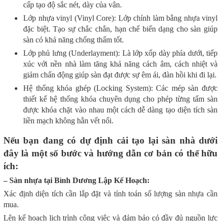
cấp tạo độ sắc nét, dày của vân.
Lớp nhựa vinyl (Vinyl Core): Lớp chính làm bằng nhựa vinyl
đặc biệt. Tạo sự chắc chắn, hạn chế biến dạng cho sàn giúp
sàn có khả năng chống thấm tốt.
Lớp phủ lưng (Underlayment): Là lớp xốp dày phía dưới, tiếp
xúc với nền nhà làm tăng khả năng cách âm, cách nhiệt và
giảm chấn động giúp sàn đạt được sự êm ái, đàn hồi khi đi lại.
Hệ thống khóa ghép (Locking System): Các mép sàn được
thiết kế hệ thống khóa chuyên dụng cho phép từng tấm sàn
được khóa chặt vào nhau một cách dễ dàng tạo diện tích sàn
liền mạch không hằn vết nối.
Nếu bạn đang có
dự
định cải tạo lại sàn nhà dưới
đây là một số bước và hướng dẫn cơ bản có thể hữu
ích:
– Sàn nhựa tại Bình Dương Lập Kế Hoạch:
Xác định diện tích cần lắp đặt và tính toán số lượng sàn nhựa cần
mua.
Lên kế hoạch lịch trình công việc và đảm bảo có đầy đủ nguồn lực