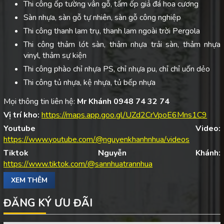
Thi công ốp tường vân gỗ, tấm ốp giả đá hoa cương
Sàn nhựa, sàn gỗ tự nhiên, sàn gỗ công nghiệp
Thi công thanh lam trụ, thanh lam ngoài trời Pergola
Thi công thảm lót sàn, thảm nhựa trải sàn, thảm nhựa
vinyl, thảm sự kiện
Thi công phào chỉ nhựa PS, chỉ nhựa pu, chỉ chỉ uốn dẻo
Thi công tủ nhựa, kệ nhựa, tủ bếp nhựa
Mọi thông tin liên hệ:
Mr Khánh 0948 74 32 74
Vị trí kho:
https://maps.app.goo.gl/UZd2CrVpoE6Mns1C9
Youtube Video:
https://www.youtube.com/@nguyenkhanhnhua/videos
Tiktok Nguyễn Khánh:
https://www.tiktok.com/@sannhuatrannhua
XEM THÊM
ĐĂNG KÝ ƯU ĐÃI