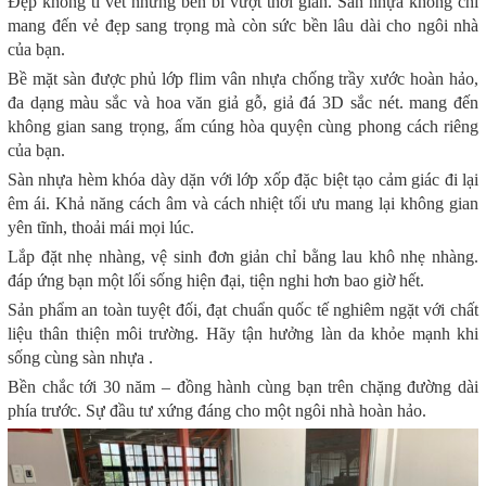
Đẹp không tì vết nhưng bền bỉ vượt thời gian. Sàn nhựa không chỉ
mang đến vẻ đẹp sang trọng mà còn sức bền lâu dài cho ngôi nhà
của bạn.
Bề mặt sàn được phủ lớp flim vân nhựa chống trầy xước hoàn hảo,
đa dạng màu sắc và hoa văn giả gỗ, giả đá 3D sắc nét. mang đến
không gian sang trọng, ấm cúng hòa quyện cùng phong cách riêng
của bạn.
Sàn nhựa hèm khóa dày dặn với lớp xốp đặc biệt tạo cảm giác đi lại
êm ái. Khả năng cách âm và cách nhiệt tối ưu mang lại không gian
yên tĩnh, thoải mái mọi lúc.
Lắp đặt nhẹ nhàng, vệ sinh đơn giản chỉ bằng lau khô nhẹ nhàng.
đáp ứng bạn một lối sống hiện đại, tiện nghi hơn bao giờ hết.
Sản phẩm an toàn tuyệt đối, đạt chuẩn quốc tế nghiêm ngặt với chất
liệu thân thiện môi trường. Hãy tận hưởng làn da khỏe mạnh khi
sống cùng sàn nhựa .
Bền chắc tới 30 năm – đồng hành cùng bạn trên chặng đường dài
phía trước. Sự đầu tư xứng đáng cho một ngôi nhà hoàn hảo.