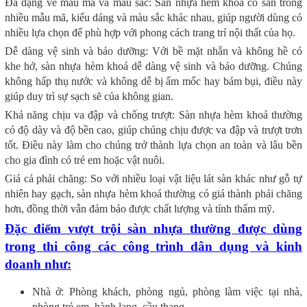
Đa dạng về mẫu mã và màu sắc: Sàn nhựa hèm khoá có sẵn trong
nhiều mẫu mã, kiểu dáng và màu sắc khác nhau, giúp người dùng có
nhiều lựa chọn để phù hợp với phong cách trang trí nội thất của họ.
Dễ dàng vệ sinh và bảo dưỡng: Với bề mặt nhẵn và không hề có
khe hở, sàn nhựa hèm khoá dễ dàng vệ sinh và bảo dưỡng. Chúng
không hấp thụ nước và không dễ bị ẩm mốc hay bám bụi, điều này
giúp duy trì sự sạch sẽ của không gian.
Khả năng chịu va đập và chống trượt: Sàn nhựa hèm khoá thường
có độ dày và độ bền cao, giúp chúng chịu được va đập và trượt trơn
tốt. Điều này làm cho chúng trở thành lựa chọn an toàn và lâu bền
cho gia đình có trẻ em hoặc vật nuôi.
Giá cả phải chăng: So với nhiều loại vật liệu lát sàn khác như gỗ tự
nhiên hay gạch, sàn nhựa hèm khoá thường có giá thành phải chăng
hơn, đồng thời vẫn đảm bảo được chất lượng và tính thẩm mỹ.
Đặc điểm vượt trội sàn nhựa thường được dùng
trong thi công các công trình dân dụng và kinh
doanh như:
Nhà ở: Phòng khách, phòng ngủ, phòng làm việc tại nhà,
phòng trẻ em, hành lang, cầu thang…