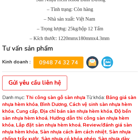
– Tình trạng: Còn hàng
– Nhà sản xuất: Việt Nam
– Trọng lượng: 25kg/hộp 12 Tấm
– Kích thước: 1220mmx180mmx4.3mm
Tư vấn sản phẩm
Kinh doanh :
0948 74 32 74
Gửi yêu cầu liên hệ
Danh mục:
Thi công sàn gỗ sàn nhựa
Từ khóa:
Bảng giá sàn
nhựa hèm khóa
,
Bình Dương
,
Cách vệ sinh sàn nhựa hèm
khóa
,
Cung cấp
,
Địa chỉ bán sàn nhựa hèm khóa
,
Độ bền
sàn nhựa hèm khoá
,
Hướng dẫn thi công sàn nhựa hèm
khóa
,
Lắp đặt sàn nhựa hèm khoá
,
Review/đánh giá sàn
nhựa hèm khóa
,
Sàn nhựa cách âm cách nhiệt
,
Sàn nhựa
chống trầy xước
,
Sàn nhựa có khóa ghép
,
Sàn nhựa dày