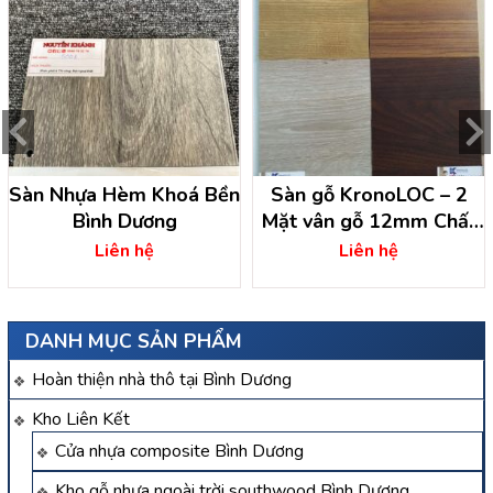
Sàn Nhựa Hèm Khoá Bền
Sàn gỗ KronoLOC – 2
Bình Dương
Mặt vân gỗ 12mm Chất
lượng cao
Liên hệ
Liên hệ
DANH MỤC SẢN PHẨM
Hoàn thiện nhà thô tại Bình Dương
Kho Liên Kết
Cửa nhựa composite Bình Dương
Kho gỗ nhựa ngoài trời southwood Bình Dương