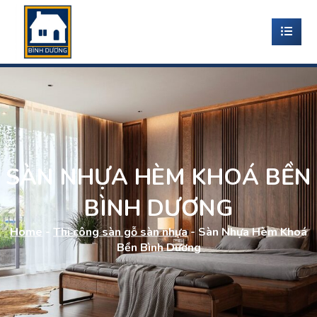
SÀN NHỰA HÈM KHOÁ BỀN
BÌNH DƯƠNG
Home
-
Thi công sàn gỗ sàn nhựa
-
Sàn Nhựa Hèm Khoá
Bền Bình Dương