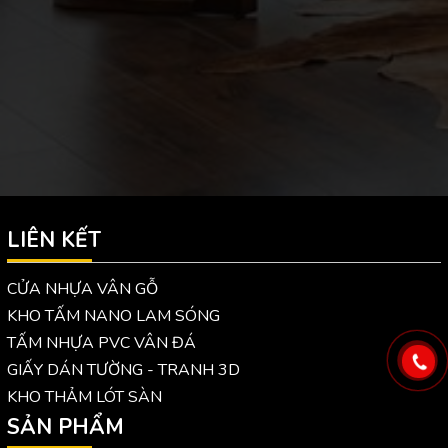
LIÊN KẾT
CỬA NHỰA VÂN GỖ
KHO TẤM NANO LAM SÓNG
TẤM NHỰA PVC VÂN ĐÁ
GIẤY DÁN TƯỜNG - TRANH 3D
KHO THẢM LÓT SÀN
SẢN PHẨM