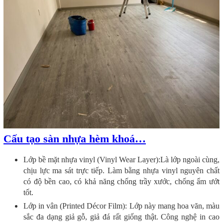
Cấu tạo sàn nhựa hèm khoá…
Lớp bề mặt nhựa vinyl (Vinyl Wear Layer):Là lớp ngoài cùng,
chịu lực ma sát trực tiếp. Làm bằng nhựa vinyl nguyên chất
có độ bền cao, có khả năng chống trầy xước, chống ẩm ướt
tốt.
Lớp in vân (Printed Décor Film): Lớp này mang hoa văn, màu
sắc đa dạng giả gỗ, giả đá rất giống thật. Công nghệ in cao