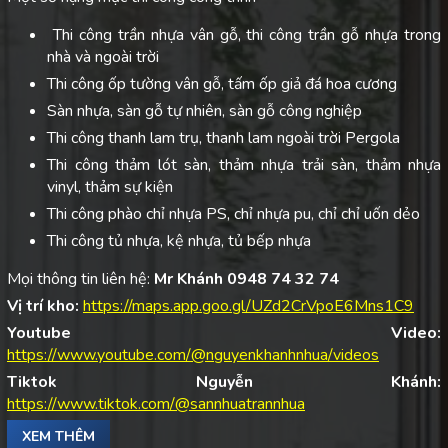
Thi công trần nhựa vân gỗ, thi công trần gỗ nhựa trong
nhà và ngoài trời
Thi công ốp tường vân gỗ, tấm ốp giả đá hoa cương
Sàn nhựa, sàn gỗ tự nhiên, sàn gỗ công nghiệp
Thi công thanh lam trụ, thanh lam ngoài trời Pergola
Thi công thảm lót sàn, thảm nhựa trải sàn, thảm nhựa
vinyl, thảm sự kiện
Thi công phào chỉ nhựa PS, chỉ nhựa pu, chỉ chỉ uốn dẻo
Thi công tủ nhựa, kệ nhựa, tủ bếp nhựa
Mọi thông tin liên hệ:
Mr Khánh 0948 74 32 74
Vị trí kho:
https://maps.app.goo.gl/UZd2CrVpoE6Mns1C9
Youtube Video:
https://www.youtube.com/@nguyenkhanhnhua/videos
Tiktok Nguyễn Khánh:
https://www.tiktok.com/@sannhuatrannhua
XEM THÊM