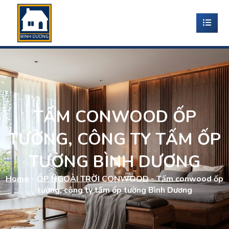
TẤM CONWOOD ỐP
TƯỜNG, CÔNG TY TẤM ỐP
TƯỜNG BÌNH DƯƠNG
Home
-
ỐP NGOÀI TRỜI CONWOOD
-
Tấm conwood ốp
tường, công ty tấm ốp tường Bình Dương