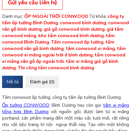
Gửi yêu cầu liên hệ
Danh mục:
ỐP NGOÀI TRỜI CONWOOD
Từ khóa:
công ty
tấm ốp tường Bình Dương
,
conwood bình dương
,
conwood
vân gỗ bình dương
,
giả gỗ conwood bình dương
,
giá tấm
conwood măng
,
kho tấm conwood bình dương
,
tấm
conwood Bình Dương
,
Tấm conwood ốp tường
,
tấm
conwood vân gỗ bình dương
,
tâm conwood xi măng
,
tấm
conwood xi măng ngoài trời ở bình dương
,
tấm conwood
xi măng vân gỗ ốp ngoài trời
,
tấm xi măng giả gỗ bình
dương
,
Thi công tấm conwood bình dương
Mô tả
Đánh giá (0)
Tấm conwood ốp tường, công ty tấm ốp tường Bình Dương
Ốp tường CONWOOD
Bình Dương hay còn gọi
tấm xi măng
tổng hợp Bình Dương
với nguồn gốc được làm từ xi măng
portland, sản phẩm mang đến một màu sắc tươi mới, rất riêng
cho vật liệu trang trí nội- ngoại thất này. Tạo nên một không
gian sống thân thiện, trong lành và hiện đại cho người tiêu dùng.