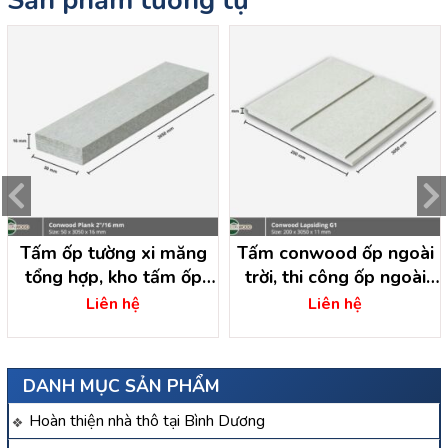
Sản phẩm tương tự
Tấm ốp tường xi măng
Tấm conwood ốp ngoài
tổng hợp, kho tấm ốp
trời, thi công ốp ngoài
bình dương
trời
Liên hệ
Liên hệ
DANH MỤC SẢN PHẨM
Hoàn thiện nhà thô tại Bình Dương