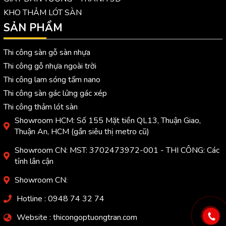
KHO THẢM LÓT SÀN
SẢN PHẨM
Thi công sàn gỗ sàn nhựa
Thi công gỗ nhựa ngoài trời
Thi công lam sóng tấm nano
Thi công sàn gác lửng gác xép
Thi công thảm lót sàn
Showroom HCM: Số 155 Mặt tiền QL13, Thuận Giao,
Thuận An, HCM (gần siêu thị metro cũ)
Showroom CN: MST: 3702473972-001 - THI CÔNG: Các
tỉnh lân cận
Showroom CN:
Hotline : 0948 74 32 74
Website : thicongoptuongtran.com