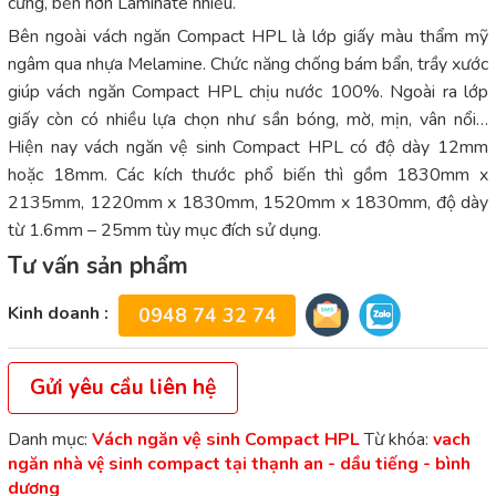
cứng, bền hơn Laminate nhiều.
Bên ngoài vách ngăn Compact HPL là lớp giấy màu thẩm mỹ
ngâm qua nhựa Melamine. Chức năng chống bám bẩn, trầy xước
giúp vách ngăn Compact HPL chịu nước 100%. Ngoài ra lớp
giấy còn có nhiều lựa chọn như sần bóng, mờ, mịn, vân nổi…
Hiện nay vách ngăn vệ sinh Compact HPL có độ dày 12mm
hoặc 18mm. Các kích thước phổ biến thì gồm 1830mm x
2135mm, 1220mm x 1830mm, 1520mm x 1830mm, độ dày
từ 1.6mm – 25mm tùy mục đích sử dụng.
Tư vấn sản phẩm
Kinh doanh :
0948 74 32 74
Gửi yêu cầu liên hệ
Danh mục:
Vách ngăn vệ sinh Compact HPL
Từ khóa:
vach
ngăn nhà vệ sinh compact tại thạnh an - dầu tiếng - bình
dương