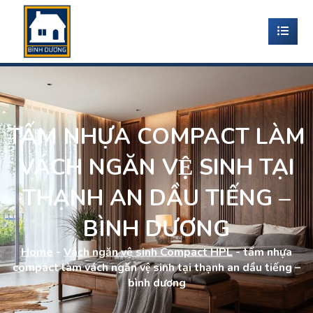
TẤM NHỰA COMPACT LÀM
VÁCH NGĂN VỆ SINH TẠI
THẠNH AN DẦU TIẾNG –
BÌNH DƯƠNG
Home
-
Vách ngăn vệ sinh Compact HPL
-
tấm nhựa
compact làm vách ngăn vệ sinh tại thạnh an dầu tiếng –
bình dương