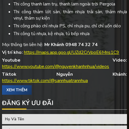
Thi công thanh lam trụ, thanh lam ngoài trời Pergola
Thi công thảm lót sàn, thảm nhựa trải sàn, thảm nhựa
vinyl, thảm sự kiện
Thi công phào chỉ nhựa PS, chỉ nhựa pu, chỉ chỉ uốn dẻo
Thi công tủ nhựa, kệ nhựa, tủ bếp nhựa
Mọi thông tin liên hệ:
Mr Khánh 0948 74 32 74
Vị trí kho:
https://maps.app.goo.gl/UZd2CrVpoE6Mns1C9
Youtube Video:
https://www.youtube.com/@nguyenkhanhnhua/videos
Tiktok Nguyễn Khánh:
https://www.tiktok.com/@sannhuatrannhua
XEM THÊM
ĐĂNG KÝ ƯU ĐÃI