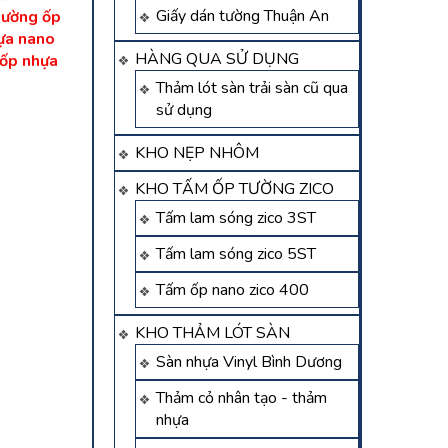
Giấy dán tường Thuận An
ường ốp
ựa nano
HÀNG QUA SỬ DỤNG
ốp nhựa
Thảm lót sàn trải sàn cũ qua
sử dụng
KHO NẸP NHÔM
KHO TẤM ỐP TƯỜNG ZICO
Tấm lam sóng zico 3ST
Tấm lam sóng zico 5ST
Tấm ốp nano zico 400
KHO THẢM LÓT SÀN
Sàn nhựa Vinyl Bình Dương
Thảm cỏ nhân tạo - thảm
nhựa