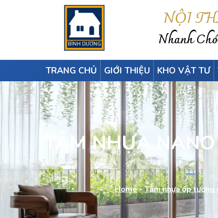
NỘI T
Nhanh Chón
TRANG CHỦ
GIỚI THIỆU
KHO VẬT TƯ
TẤM NHỰA NANO Ô
Home
-
Tấm nhựa ốp tường 