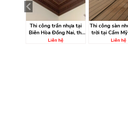
ựa ngoài
Thi công trần nhựa tại
Thi công sàn như
Cửu – Đồng
Biên Hòa Đồng Nai, thi
trời tại Cẩm M
công trần nhựa biên hòa
Nai
ệ
Liên hệ
Liên hệ
đồng