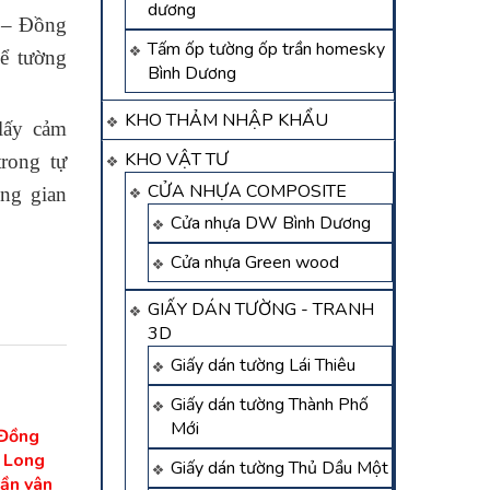
dương
 – Đồng
Tấm ốp tường ốp trần homesky
để tường
Bình Dương
KHO THẢM NHẬP KHẨU
lấy cảm
KHO VẬT TƯ
trong tự
CỬA NHỰA COMPOSITE
ng gian
Cửa nhựa DW Bình Dương
Cửa nhựa Green wood
GIẤY DÁN TƯỜNG - TRANH
3D
Giấy dán tường Lái Thiêu
Giấy dán tường Thành Phố
Mới
 Đồng
̣i Long
Giấy dán tường Thủ Dầu Một
rần vân