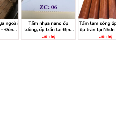
̣a ngoài
Tấm nhựa nano ốp
Tấm lam sóng ốp
ỹ – Đồng
tường, ốp trần tại Định
ốp trần tại Nhơn
Quán – Đồng Nai
Đồng Nai
Liên hệ
Liên hệ