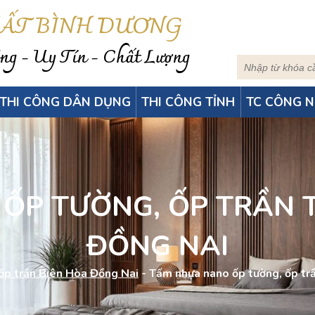
HẤT BÌNH DƯƠNG
g - Uy Tín - Chất Lượng
THI CÔNG DÂN DỤNG
THI CÔNG TỈNH
TC CÔNG N
́P TƯỜNG, ỐP TRẦN 
ĐỒNG NAI
ốp trần Biên Hòa Đồng Nai
-
Tấm nhựa nano ốp tường, ốp tr