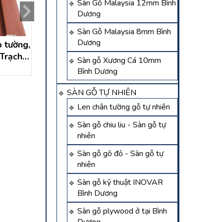
Sàn Gỗ Malaysia 12mm Bình
Dương
Sàn Gỗ Malaysia 8mm Bình
Dương
 tường,
Sàn nhựa hèm khóa tại
Thi công sàn nhựa
 Trạch –
Long Thành – Đồng Nai
trời tại Long Kh
Sàn gỗ Xương Cá 10mm
Đồng Nai
Liên hệ
Liên hệ
Bình Dương
SÀN GỖ TỰ NHIÊN
Len chân tường gỗ tự nhiên
Sàn gỗ chiu liu - Sàn gỗ tự
nhiên
Sàn gỗ gõ đỏ - Sàn gỗ tự
nhiên
Sàn gỗ kỹ thuật INOVAR
Bình Dương
Sàn gỗ plywood ở tại Bình