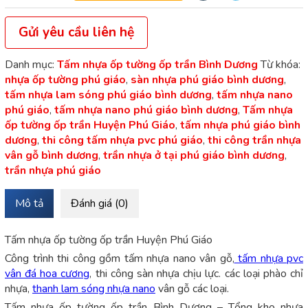
Gửi yêu cầu liên hệ
Danh mục:
Tấm nhựa ốp tường ốp trần Bình Dương
Từ khóa:
nhựa ốp tường phú giáo
,
sàn nhựa phú giáo bình dương
,
tấm nhựa lam sóng phú giáo bình dương
,
tấm nhựa nano
phú giáo
,
tấm nhựa nano phú giáo bình dương
,
Tấm nhựa
ốp tường ốp trần Huyện Phú Giáo
,
tấm nhựa phú giáo bình
dương
,
thi công tấm nhựa pvc phú giáo
,
thi công trần nhựa
vân gỗ bình dương
,
trần nhựa ở tại phú giáo bình dương
,
trần nhựa phú giáo
Mô tả
Đánh giá (0)
Tấm nhựa ốp tường ốp trần Huyện Phú Giáo
Công trình thi công gồm tấm nhựa nano vân gỗ,
tấm nhựa pvc
vân đá hoa cương
, thi công sàn nhựa chịu lực. các loại phào chỉ
nhựa,
thanh lam sóng nhựa nano
vân gỗ các loại.
Tấm nhựa ốp tường ốp trần Bình Dương – Tổng kho nhựa