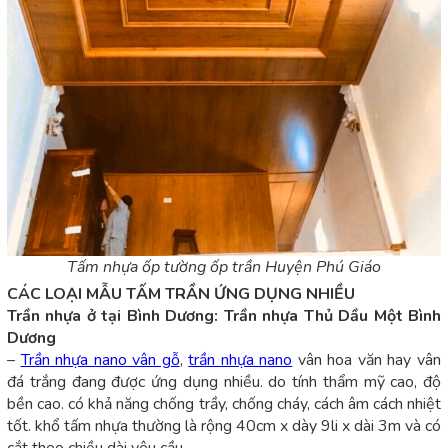
Tấm nhựa ốp tường ốp trần Huyện Phú Giáo
CÁC LOẠI MẪU TẤM TRẦN ỨNG DỤNG NHIỀU
Trần nhựa ở tại Bình Dương: Trần nhựa Thủ Dầu Một Bình
Dương
–
Trần nhựa nano vân gỗ
,
trần nhựa nano
vân hoa văn hay vân
đá trắng đang được ứng dụng nhiều. do tính thẩm mỹ cao, độ
bền cao. có khả năng chống trầy, chống cháy, cách âm cách nhiệt
tốt. khổ tấm nhựa thường là rộng 40cm x dày 9li x dài 3m và có