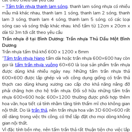
cắt theo chiều dài yêu cầu
–
Tấm trần nhựa thanh lam sóng
, thanh lam sóng nhựa có nhiều
mẫu mã khác nhau, thanh lam 1 sóng, thanh lam 2 sóng, thanh
lam 3 sóng, thanh lam 4 sóng, thanh lam 5 sóng. có các loại
sóng cao và sóng thấp khác nhau. khố tấm từ 12cm x 20cm x
dài từ 3m tới cắt theo yêu cầu
Trần nhựa ở tại Bình Dương: Trần nhựa Thủ Dầu Một Bình
Dương
Trần nhựa tấm thả khổ 600 x 1200 x 8mm
“
Tấm trần nhựa Nano
tấm dài hoặc trần nhựa 600×600 hay còn
gọi là
tấm trần nhựa vuông
60×60 là loại sản phẩm trần nhựa
được dùng khá nhiều ngày nay. Những tấm trần nhựa thả
600×600 được lắp ghép và với công dụng giống có trần thả
thạch cao dùng khung xương cao cấp cho khả năng nâng đỡ
phải chăng hơn cho hệ trần nhựa. Đối sở hữu những tấm trần
nhựa 600×600 hoặc 600×1200 thường được phối hợp thêm
hoa văn, họa tiết cá tính nhằm tăng tính thẩm mĩ cho không gian
nội thất. Do là
trần thả
, nên trần nhựa hoa văn 3D 600×600 rất
dễ dàng trong việc thi công, có thể lắp đặt cho mọi dòng không
gian nội thất.
Vì đặc tính bền nhẹ, nên tấm trần thả rất thuận tiện cho việc lắp