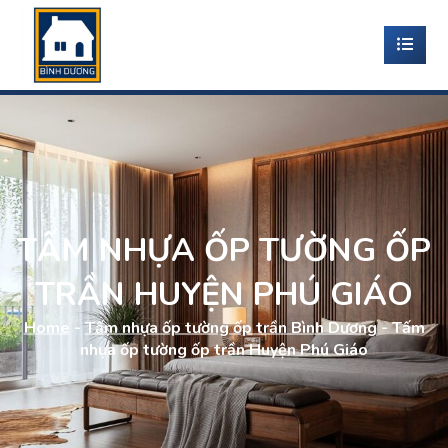
TẤM NHỰA ỐP TƯỜNG ỐP
TRẦN HUYỆN PHÚ GIÁO
Home
-
Tấm nhựa ốp tường ốp trần Bình Dương
-
Tấm
nhựa ốp tường ốp trần Huyện Phú Giáo