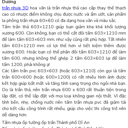
Dương
trần nhựa 3D
hoa văn là trần nhựa thả cao cấp thay thế thạch
cao có nhược điểm không chịu được nước và ẩm ướt, sản phẩm
la phông trần nhựa 60×60 có đa dạng hoa văn và màu sắc.
Tấm trần thả 603×1210 giúp bạn giảm kha khá khối lượng
xương 600. Còn không, bạn có thể cắt đôi tấm 603×1210 mm
để làm tấm 603×603 mm, như vậy cũng rất phù hợp. Tất nhiên
tấm 603×1210 mm có lợi thế hơn vì tiết kiệm thêm được
xương 600. Hoặc bạn có thể phân đôi tấm 603×1210 để làm
tấm 600, nhưng không thể ghép 2 tấm 603×603 lại để làm
tấm 1200, phải không ạ!
Các tấm trần pvc 603×603 (hoặc 603×1210) còn gọi là tấm
trần 600×600 (hoặc 600×1200) có rất nhiều hình ảnh được
kết hợp giúp bắt mắt và tăng tính sang trọng cho ngôi nhà bạn.
Do là trần thả, nên trần nhựa 600 x 600 rất thuận tiện trong
lắp đặt, có thể lắp đặt với mọi loại không gian nội thất. Vì đặc
tính bền, nhẹ, chống nước nên tấm trần nhựa pvc đã giảm tải
cho kết cấu công trình rất nhiều, giúp cho việc thi công trở nên
dễ dàng hơn.
Tấm nhựa ốp tường ốp trần Thành phố Dĩ An