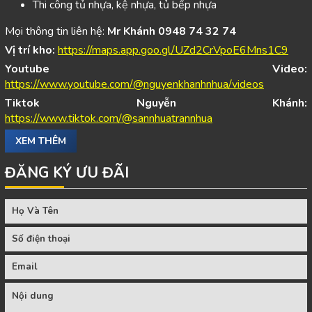
Thi công tủ nhựa, kệ nhựa, tủ bếp nhựa
Mọi thông tin liên hệ:
Mr Khánh 0948 74 32 74
Vị trí kho:
https://maps.app.goo.gl/UZd2CrVpoE6Mns1C9
Youtube Video:
https://www.youtube.com/@nguyenkhanhnhua/videos
Tiktok Nguyễn Khánh:
https://www.tiktok.com/@sannhuatrannhua
XEM THÊM
ĐĂNG KÝ ƯU ĐÃI