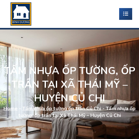
TẤM NHỰA ỐP TƯỜNG, ỐP
TRẦN TẠI XÃ THÁI MỸ –
HUYỆN CỦ CHI
Home
-
Tấm nhựa ốp tường ốp trần Củ Chi
-
Tấm nhựa ốp
tường, ốp trần tại Xã Thái Mỹ – Huyện Củ Chi