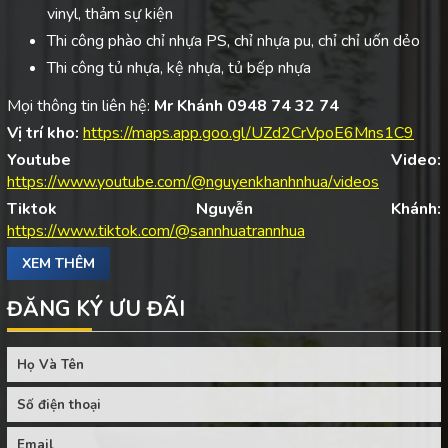
vinyl, thảm sự kiện
Thi công phào chỉ nhựa PS, chỉ nhựa pu, chỉ chỉ uốn dẻo
Thi công tủ nhựa, kệ nhựa, tủ bếp nhựa
Mọi thông tin liên hệ:
Mr Khánh 0948 74 32 74
Vị trí kho:
https://maps.app.goo.gl/UZd2CrVpoE6Mns1C9
Youtube Video:
https://www.youtube.com/@nguyenkhanhnhua/videos
Tiktok Nguyễn Khánh:
https://www.tiktok.com/@sannhuatrannhua
XEM THÊM
ĐĂNG KÝ ƯU ĐÃI