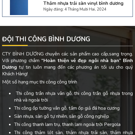
Thảm nhựa trải sàn vinyl bình dương
Ngày đăng: 4 Tháng Mười Hai, 2024
ĐỘI THI CÔNG BÌNH DƯƠNG
CTY BÌNH DƯƠNG chuyên các sản phẩm cao cấp,sang trọng.
Với phương châm
“Hoàn thiện vẻ đẹp ngôi nhà bạn”
Bình
Dương
tự tin luôn mang đến các phương án tối ưu cho quý
Khách Hàng!
Một số hạng mục thi công công trình
Thi công trần nhựa vân gỗ, thi công trần gỗ nhựa trong
nhà và ngoài trời
Thi công ốp tường vân gỗ, tấm ốp giả đá hoa cương
Sàn nhựa, sàn gỗ tự nhiên, sàn gỗ công nghiệp
Thi công thanh lam trụ, thanh lam ngoài trời Pergola
Thi công thảm lót sàn, thảm nhựa trải sàn, thảm nhựa