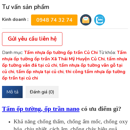
Tư vấn sản phẩm
Kinh doanh :
0948 74 32 74
Gửi yêu cầu liên hệ
Danh mục:
Tấm nhựa ốp tường ốp trần Củ Chi
Từ khóa:
Tấm
nhựa ốp tường ốp trần Xã Thái Mỹ Huyện Củ Chi
,
tấm nhựa
ốp tường vân đá tại củ chi
,
tấm nhựa ốp tường vân gỗ tại
củ chi
,
tấm ốp nhựa tại củ chi
,
thi công tấm nhựa ốp tường
ốp trần tại củ chi
Mô tả
Đánh giá (0)
Tấm ốp tường, ốp trần nano
có ưu điểm gì?
Khả năng chống thấm, chống ẩm mốc, chống oxy
hóa, chịu nhiệt, cách âm, chống cháy hiệu quả.