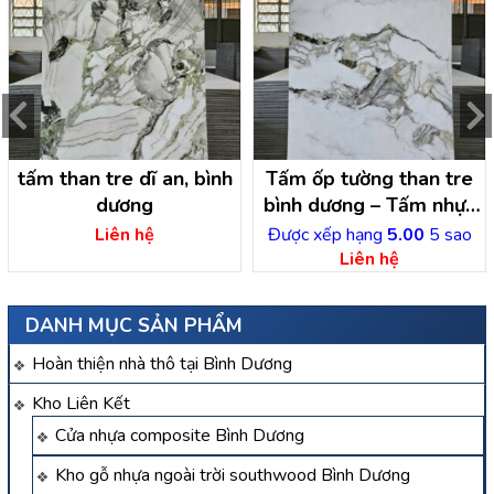
tấm than tre dĩ an, bình
Tấm ốp tường than tre
dương
bình dương – Tấm nhựa
ốp tường Bình Dương
Liên hệ
Được xếp hạng
5.00
5 sao
Liên hệ
DANH MỤC SẢN PHẨM
Hoàn thiện nhà thô tại Bình Dương
Kho Liên Kết
Cửa nhựa composite Bình Dương
Kho gỗ nhựa ngoài trời southwood Bình Dương