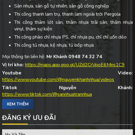
Sàn nhựa, sàn gỗ tự nhiên, sàn gỗ công nghiệp
Thi công thanh lam trụ, thanh lam ngoài trời Pergola
Thi công thảm lót sàn, thảm nhựa trải sàn, thảm nhựa
vinyl, thảm sự kiện
Thi công phào chỉ nhựa PS, chỉ nhựa pu, chỉ chỉ uốn dẻo
Thi công tủ nhựa, kệ nhựa, tủ bếp nhựa
Mọi thông tin liên hệ:
Mr Khánh 0948 74 32 74
Vị trí kho:
https://maps.app.goo.gl/UZd2CrVpoE6Mns1C9
Youtube Video:
https://www.youtube.com/@nguyenkhanhnhua/videos
Tiktok Nguyễn Khánh:
https://www.tiktok.com/@sannhuatrannhua
XEM THÊM
ĐĂNG KÝ ƯU ĐÃI