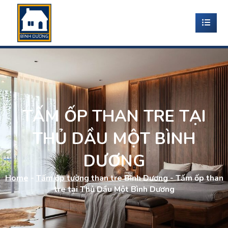
TẤM ỐP THAN TRE TẠI
THỦ DẦU MỘT BÌNH
DƯƠNG
Home
-
Tấm ốp tường than tre Bình Dương
-
Tấm ốp than
tre tại Thủ Dầu Một Bình Dương