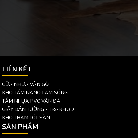
LIÊN KẾT
CỬA NHỰA VÂN GỖ
KHO TẤM NANO LAM SÓNG
TẤM NHỰA PVC VÂN ĐÁ
GIẤY DÁN TƯỜNG - TRANH 3D
KHO THẢM LÓT SÀN
SẢN PHẨM