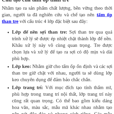
Nhằm tạo ra sản phẩm chất lượng, bền vững theo thời
gian, người ta đã nghiên cứu và chế tạo nên
tấm ốp
than tre
với cấu trúc 4 lớp đặc biệt sau đây:
Lớp đế nền sợi than tre:
Sợi than tre qua quá
trình xử lý sẽ được ép nhiệt chặt thành lớp đế nền.
Khâu xử lý này vô cùng quan trọng. Tre được
chọn lựa và xử lý để tạo ra sợi có độ mịn và dài
phù hợp.
Lớp keo:
Nhằm giữ cho tấm ốp ổn định và các sợi
than tre giữ chặt với nhau, người ta sẽ dùng lớp
keo chuyên dụng để đảm bảo chắc chắn.
Lớp trang trí:
Với mục đích tạo tính thẩm mĩ,
phù hợp trong trang trí nội thất, lớp trang trí này
cũng rất quan trọng. Có thể bao gồm kiểu dáng
hoa văn, màu sắc, mẫu mã khác nhau nhằm tạo
nên nét độc đáo và phong cách riêng. Các mẫu