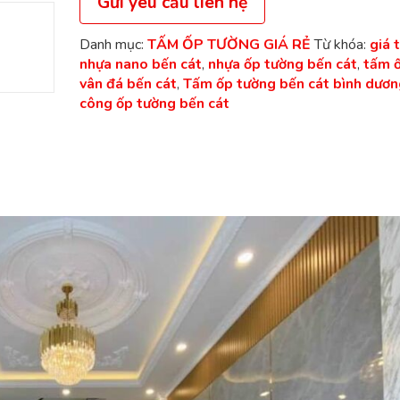
Gửi yêu cầu liên hệ
Danh mục:
TẤM ỐP TƯỜNG GIÁ RẺ
Từ khóa:
giá 
nhựa nano bến cát
,
nhựa ốp tường bến cát
,
tấm 
vân đá bến cát
,
Tấm ốp tường bến cát bình dươn
công ốp tường bến cát