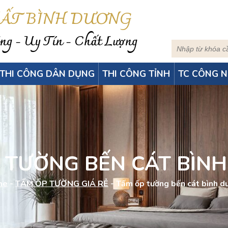
HẤT BÌNH DƯƠNG
g - Uy Tín - Chất Lượng
THI CÔNG DÂN DỤNG
THI CÔNG TỈNH
TC CÔNG N
 TƯỜNG BẾN CÁT BÌN
me
-
TẤM ỐP TƯỜNG GIÁ RẺ
-
Tấm ốp tường bến cát bình d