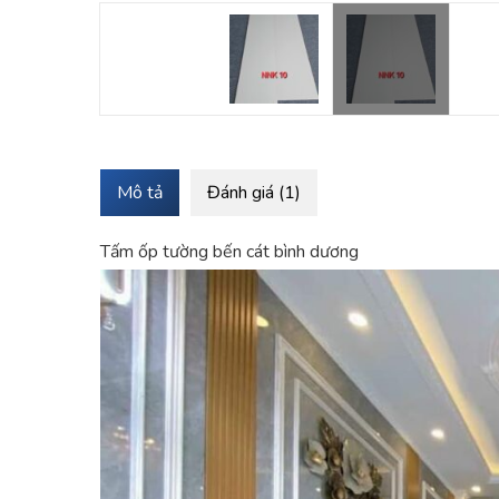
Mô tả
Đánh giá (1)
Tấm ốp tường bến cát bình dương