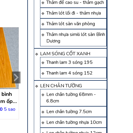
Thảm đế cao su - thảm gạch
Thảm lót lối đi - thảm nhựa
Thảm lót sàn văn phòng
Thảm nhựa simili lót sàn Bình
Dương
LAM SÓNG CỐT XANH
Thanh lam 3 sóng 195
Thanh lam 4 sóng 152
LEN CHÂN TƯỜNG
 bình
Tấm nhựa ốp tường Bình
tấm ốp tường 
Len chân tường 68mm -
âm ốp
Dương
dương – kho nhựa
6.8cm
an
0
5 sao
Được xếp hạng
5.00
5 sao
Được xếp hạng
5.0
Len chân tường 7.5cm
Liên hệ
Liên hệ
Len chân tường nhựa 10cm