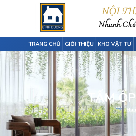
NỘI T
Nhanh Chón
TRANG CHỦ
GIỚI THIỆU
KHO VẬT TƯ
TẤM ỐP
Ho