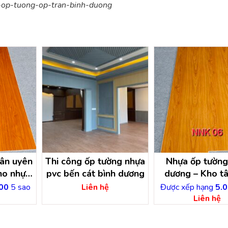
-op-tuong-op-tran-binh-duong
ân uyên
Thi công ốp tường nhựa
Nhựa ốp tường
ho nhựa
pvc bến cát bình dương
dương – Kho t
nhựa
00
5 sao
Liên hệ
Được xếp hạng
5.0
Liên hệ