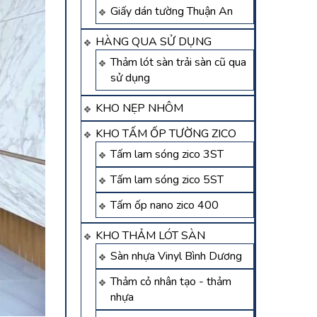
Giấy dán tường Thuận An
HÀNG QUA SỬ DỤNG
Thảm lót sàn trải sàn cũ qua
sử dụng
KHO NẸP NHÔM
KHO TẤM ỐP TƯỜNG ZICO
Tấm lam sóng zico 3ST
Tấm lam sóng zico 5ST
Tấm ốp nano zico 400
KHO THẢM LÓT SÀN
Sàn nhựa Vinyl Bình Dương
Thảm cỏ nhân tạo - thảm
nhựa