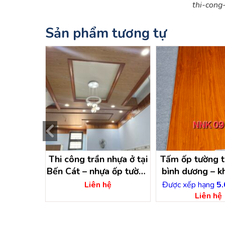
thi-cong
Sản phẩm tương tự
ường thủ
Thi công trần nhựa ở tại
Tấm ốp tường t
t
Bến Cát – nhựa ốp tường
bình dương – k
bến cát bình dương
ốp trần
.00
5 sao
Liên hệ
Được xếp hạng
5.
ệ
Liên hệ