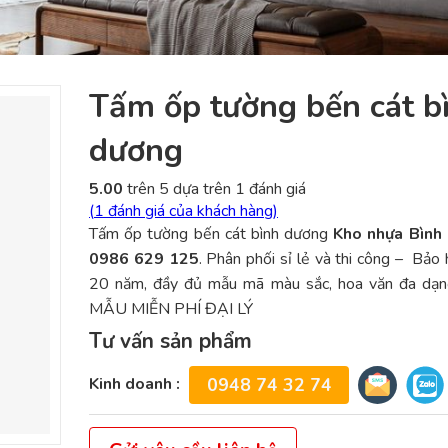
Tấm ốp tường bến cát b
dương
5.00
trên 5 dựa trên
1
đánh giá
(
1
đánh giá của khách hàng)
Tấm ốp tường bến cát bình dương
Kho nhựa Bình
0986 629 125
. Phân phối sỉ lẻ và thi công – Bảo
20 năm, đầy đủ mẫu mã màu sắc, hoa văn đa dạ
MẪU MIỄN PHÍ ĐẠI LÝ
Tư vấn sản phẩm
Kinh doanh :
0948 74 32 74