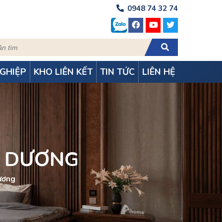
0948 74 32 74
GHIỆP
KHO LIÊN KẾT
TIN TỨC
LIÊN HỆ
H DƯƠNG
ương