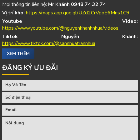
Mọi thông tin liên hệ:
Mr Khánh 0948 74 32 74
Vị trí kho:
https://maps.app.goo.gl/UZd2CrVpoE6Mns1C9
Youtube Video:
https://www.youtube.com/@nguyenkhanhnhua/videos
Tiktok Nguyễn Khánh:
https://www.tiktok.com/@sannhuatrannhua
XEM THÊM
ĐĂNG KÝ ƯU ĐÃI