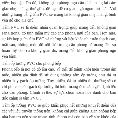
việc, học tập. Do đó, không gian phòng ngủ cần phải mang lại cảm
giác nhẹ nhàng, thư giãn, để bạn dễ có giấc ngủ ngon thư thái. Với
những trang bằng tấm PVC sẽ mang lại không gian nhẹ nhàng, bình
yên đó cho gia chủ.
Tấm PVC sẽ là điểm nhấn quan trọng, giúp mang đến không gian
sang trọng, có tính thẩm mỹ cao cho phòng ngủ của bạn. Hơn nữa,
sự kết hợp giữa tấm PVC và những vật liệu khác như trần thạch cao,
mặt sàn, những món đồ nội thất trong căn phòng sẽ mang đến sự
hoàn mỹ cho cả không gian đó, mang đến không gian phòng ngủ
yên bình.
Tấm ốp tường PVC cho phòng bếp
Phòng bếp là nơi có độ ẩm cao. Vì thế, để tránh khỏi hiện tượng ẩm
mốc, nhiều gia đình đã sử dụng những tấm ốp tường như đá tự
nhiên hay gạch ốp tường. Tuy nhiên, đá tự nhiên thì thường sẽ có
chi phí cao còn gạch ốp tường thì luôn mang đến cảm giác lạnh lẽo
cho căn phòng. Chính vì thế, sự lựa chọn hoàn hỏa dành cho bạn
đóc chính là tấm PVC .
Tấm ốp tường PVC sẽ giúp khắc phục hết những khuyết điểm của
các vật liệu truyền thống trên, không chỉ giúp không gian phòng bếp
nhà bạn trở nên sang trọng, tinh tế hơn mà còn bảo vệ sức khỏe của