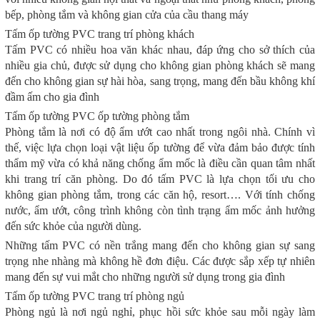
bếp, phòng tắm và không gian cửa của cầu thang máy
Tấm ốp tường PVC trang trí phòng khách
Tấm PVC có nhiều hoa văn khác nhau, đáp ứng cho sở thích của
nhiều gia chủ, được sử dụng cho không gian phòng khách sẽ mang
đến cho không gian sự hài hòa, sang trọng, mang đến bầu không khí
đầm ấm cho gia đình
Tấm ốp tường PVC ốp tường phòng tắm
Phòng tắm là nơi có độ ẩm ướt cao nhất trong ngôi nhà. Chính vì
thế, việc lựa chọn loại vật liệu ốp tường để vừa đảm bảo được tính
thẩm mỹ vừa có khả năng chống ẩm mốc là điều cần quan tâm nhất
khi trang trí căn phòng. Do đó tấm PVC là lựa chọn tối ưu cho
không gian phòng tắm, trong các căn hộ, resort…. Với tính chống
nước, ẩm ướt, công trình không còn tình trạng ẩm mốc ảnh hưởng
đến sức khỏe của người dùng.
Những tấm PVC có nền trắng mang đến cho không gian sự sang
trọng nhe nhàng mà không hề đơn điệu. Các được sắp xếp tự nhiên
mang đến sự vui mắt cho những người sử dụng trong gia đình
Tấm ốp tường PVC trang trí phòng ngủ
Phòng ngủ là nơi ngủ nghỉ, phục hồi sức khỏe sau mỗi ngày làm