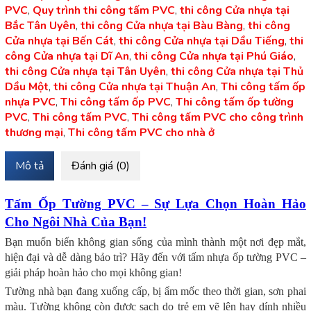
PVC
,
Quy trình thi công tấm PVC
,
thi công Cửa nhựa tại
Bắc Tân Uyên
,
thi công Cửa nhựa tại Bàu Bàng
,
thi công
Cửa nhựa tại Bến Cát
,
thi công Cửa nhựa tại Dầu Tiếng
,
thi
công Cửa nhựa tại Dĩ An
,
thi công Cửa nhựa tại Phú Giáo
,
thi công Cửa nhựa tại Tân Uyên
,
thi công Cửa nhựa tại Thủ
Dầu Một
,
thi công Cửa nhựa tại Thuận An
,
Thi công tấm ốp
nhựa PVC
,
Thi công tấm ốp PVC
,
Thi công tấm ốp tường
PVC
,
Thi công tấm PVC
,
Thi công tấm PVC cho công trình
thương mại
,
Thi công tấm PVC cho nhà ở
Mô tả
Đánh giá (0)
Tấm Ốp Tường PVC – Sự Lựa Chọn Hoàn Hảo
Cho Ngôi Nhà Của Bạn!
Bạn muốn biến không gian sống của mình thành một nơi đẹp mắt,
hiện đại và dễ dàng bảo trì? Hãy đến với tấm nhựa ốp tường PVC –
giải pháp hoàn hảo cho mọi không gian!
Tường nhà bạn đang xuống cấp, bị ẩm mốc theo thời gian, sơn phai
màu. Tường không còn được sạch do trẻ em vẽ lên hay dính nhiều