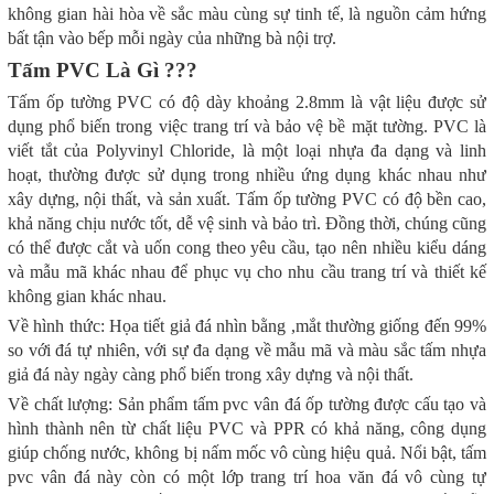
không gian hài hòa về sắc màu cùng sự tinh tế, là nguồn cảm hứng
bất tận vào bếp mỗi ngày của những bà nội trợ.
Tấm PVC Là Gì ???
Tấm ốp tường PVC có độ dày khoảng 2.8mm là vật liệu được sử
dụng phổ biến trong việc trang trí và bảo vệ bề mặt tường. PVC là
viết tắt của Polyvinyl Chloride, là một loại nhựa đa dạng và linh
hoạt, thường được sử dụng trong nhiều ứng dụng khác nhau như
xây dựng, nội thất, và sản xuất. Tấm ốp tường PVC có độ bền cao,
khả năng chịu nước tốt, dễ vệ sinh và bảo trì. Đồng thời, chúng cũng
có thể được cắt và uốn cong theo yêu cầu, tạo nên nhiều kiểu dáng
và mẫu mã khác nhau để phục vụ cho nhu cầu trang trí và thiết kế
không gian khác nhau.
Về hình thức: Họa tiết giả đá nhìn bằng ,mắt thường giống đến 99%
so với đá tự nhiên, với sự đa dạng về mẫu mã và màu sắc tấm nhựa
giả đá này ngày càng phổ biến trong xây dựng và nội thất.
Về chất lượng: Sản phẩm tấm pvc vân đá ốp tường được cấu tạo và
hình thành nên từ chất liệu PVC và PPR có khả năng, công dụng
giúp chống nước, không bị nấm mốc vô cùng hiệu quả. Nổi bật, tấm
pvc vân đá này còn có một lớp trang trí hoa văn đá vô cùng tự