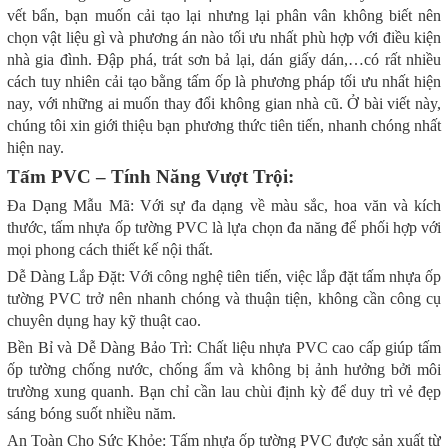
vết bẩn, bạn muốn cải tạo lại nhưng lại phân vân không biết nên
chọn vật liệu gì và phương án nào tối ưu nhất phù hợp với điều kiện
nhà gia đình. Đập phá, trát sơn bả lại, dán giấy dán,…có rất nhiều
cách tuy nhiên cải tạo bằng tấm ốp là phương pháp tối ưu nhất hiện
nay, với những ai muốn thay đổi không gian nhà cũ. Ở bài viết này,
chúng tôi xin giới thiệu bạn phương thức tiên tiến, nhanh chóng nhất
hiện nay.
Tấm PVC – Tính Năng Vượt Trội:
Đa Dạng Mẫu Mã: Với sự đa dạng về màu sắc, hoa văn và kích
thước, tấm nhựa ốp tường PVC là lựa chọn đa năng để phối hợp với
mọi phong cách thiết kế nội thất.
Dễ Dàng Lắp Đặt: Với công nghệ tiên tiến, việc lắp đặt tấm nhựa ốp
tường PVC trở nên nhanh chóng và thuận tiện, không cần công cụ
chuyên dụng hay kỹ thuật cao.
Bền Bỉ và Dễ Dàng Bảo Trì: Chất liệu nhựa PVC cao cấp giúp tấm
ốp tường chống nước, chống ẩm và không bị ảnh hưởng bởi môi
trường xung quanh. Bạn chỉ cần lau chùi định kỳ để duy trì vẻ đẹp
sáng bóng suốt nhiều năm.
An Toàn Cho Sức Khỏe: Tấm nhựa ốp tường PVC được sản xuất từ