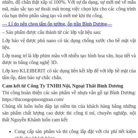
nhiên, độ chân thật xấp xỉ 100%. Với sự đa dạng, sự mới mẻ về mẫu
mã, màu sắc tạo sự thoải mái trong việc chọn lựa cho các công trình
của bạn thêm phần sáng tạo và mới mẻ khi thi công.
— Lí do nên chọn tấm ốp tường, ốp trần Bình Dương—
– Sản phẩm được cấu thành từ các lớp vật liệu sau:
Lớp bảo vệ được phủ nano có tác dụng chống xước cho bề mặt vật
liệu.
Lớp trang trí là lớp phim màu với nhiều tạo hình hoa văn, họa tiết và
được in bằng công nghệ 3D.
Lớp keo KLEIBERIT có tác dụng liên kết lớp đế với lớp bề mặt của
tấm ốp, đảm bảo sự chắc chắn.
Cam kết từ Công Ty TNHH Nội, Ngoại Thất Bình Dương
Thi công hoàn thiện các sản phẩm về nhựa vân gỗ tại Bình Dương:
https://thicongoptuongtran.com/
Chúng tôi luôn luôn đáp lại niềm tin của khách hàng bằng những
sản phẩm chất lượng cao được thi công tỉ mỉ, chuyên nghiệp. nội
thất Nguyễn Khánh luôn cam kết:
Cung cấp sản phẩm và thi công lắp đặt với chi phí tiết kiệm