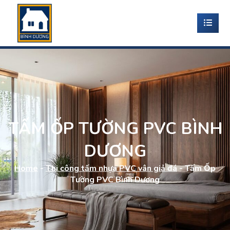
TẤM ỐP TƯỜNG PVC BÌNH
DƯƠNG
Home
-
Thi công tấm nhựa PVC vân giả đá
-
Tấm Ốp
Tường PVC Bình Dương